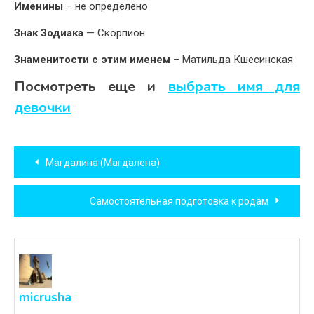
Именины
– не определено
Знак Зодиака
— Скорпион
Знаменитости с этим именем
– Матильда Кшесинская
Посмотреть еще и
выбрать имя для
девочки
Навигация
Магдалина (Магдалена)
по
Самостоятельная подготовка к родам
записям
micrusha