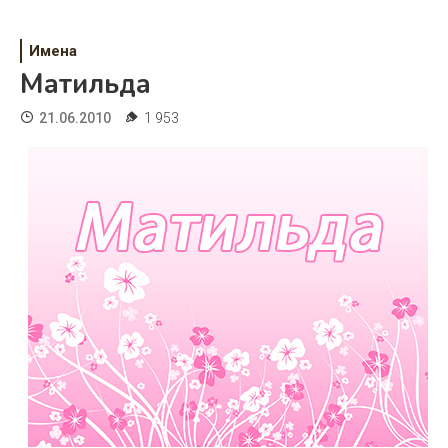
Психология
Дети
Имена
Матильда
Свадьба
21.06.2010
1 953
Дом
Жизнь
Хобби
Красота
Недвижимость