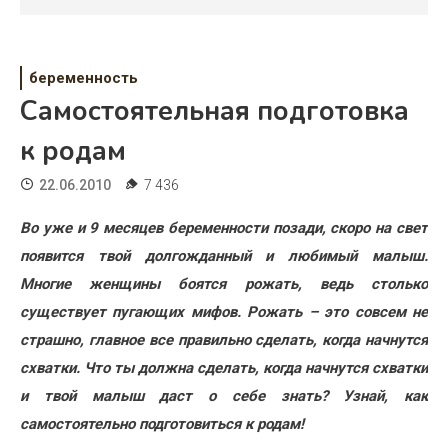
Психология
Дети
беременность
Свадьба
Самостоятельная подготовка
Дом
к родам
Жизнь
22.06.2010
7 436
Хобби
Во уже и 9 месяцев беременности позади, скоро на свет
появится твой долгожданный и любимый малыш.
Красота
Многие женщины боятся рожать, ведь столько
Недвижимость
существует пугающих мифов. Рожать – это совсем не
страшно, главное все правильно сделать, когда начнутся
схватки. Что ты должна сделать, когда начнутся схватки
и твой малыш даст о себе знать? Узнай, как
самостоятельно подготовиться к родам!