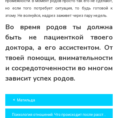
промежности. В момент родов просто так его не сделают,
но если того потребует ситуация, то будь готовой к
этому. Не волнуйся, надрез заживет через пару недель.
Во время родов ты должна
быть не пациенткой твоего
доктора, а его ассистентом. От
твоей помощи, внимательности
и сосредоточенности во многом
зависит успех родов.
Навигация
Матильда
по
Психология отношений. Что происходит после расставания?