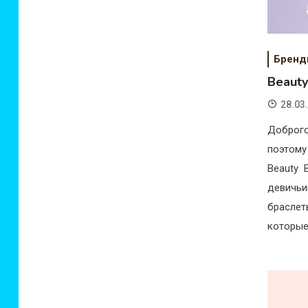
Брен
Beaut
28.03
Доброго
поэтому
Beauty 
девичь
браслет
которые