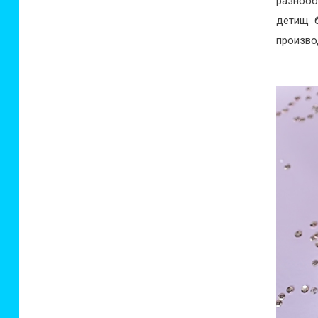
разнооб
детищ б
произво