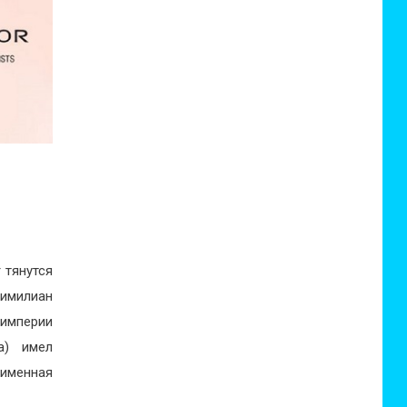
 тянутся
имилиан
империи
а) имел
именная