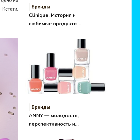
 одно из
Бренды
 Кстати,
Clinique. История и
любимые продукты
марки
Бренды
ANNY — молодость,
перспективность и
главные тренды в