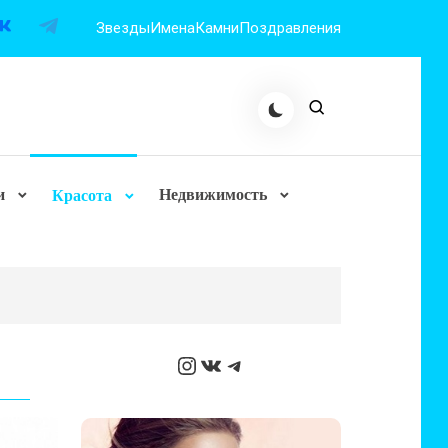
Звезды
Имена
Камни
Поздравления
и
Недвижимость
Красота
Instagram
ВКонтакте
Telegram