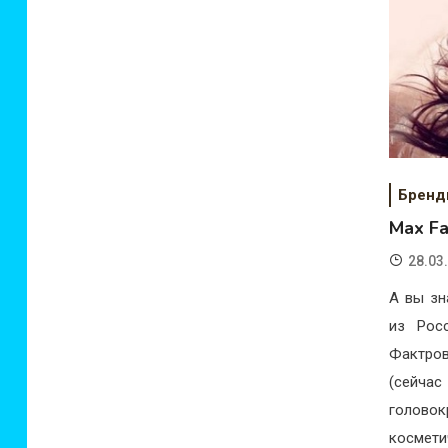
Брен
Max F
28.03
А вы зн
из Рос
Фактро
(сейча
голово
космети