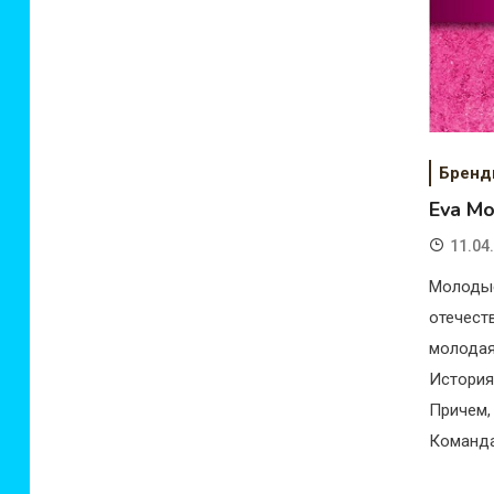
Брен
Eva Mo
11.04
Молоды
отечест
молодая
История
Причем,
Команда