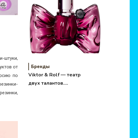
одном флаконе.
и-штуки,
Бренды
уктов от
Viktor & Rolf — театр
урсию по
двух талантов.
езинки-
История бренда.
резинки,