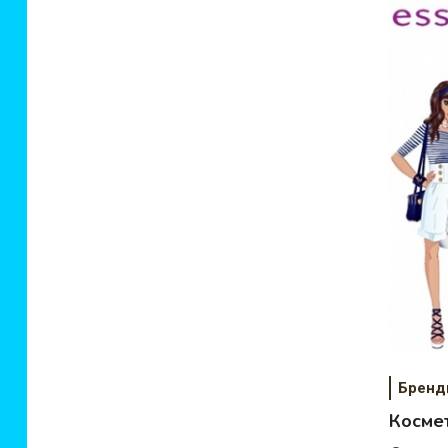
Брен
Косме