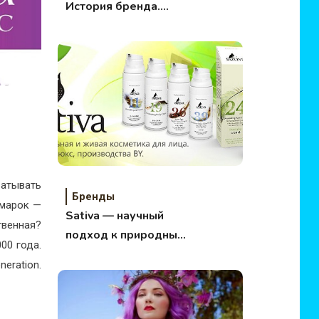
История бренда.
Расческа, которая
захватила мир.
атывать
Бренды
 марок —
Sativa — научный
твенная?
подход к природным
00 года.
богатствам из
eration.
Белоруссии.