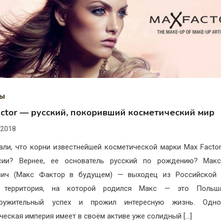
ды
actor — русский, покоривший косметический мир
.2018
али, что корни известнейшей косметической марки Max Factor
сии? Вернее, ее основатель русский по рождению? Макс
вич (Макс Фактор в будущем) — выходец из Российской 
с территория, на которой родился Макс — это Польш
кружительный успех и прожил интересную жизнь. Одно
ческая империя имеет в своём активе уже солидный […]