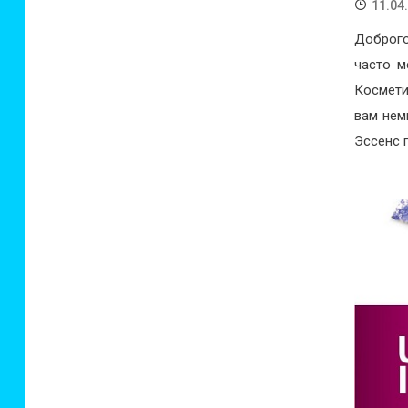
11.04
Доброго
часто м
Космети
вам нем
Эссенс п