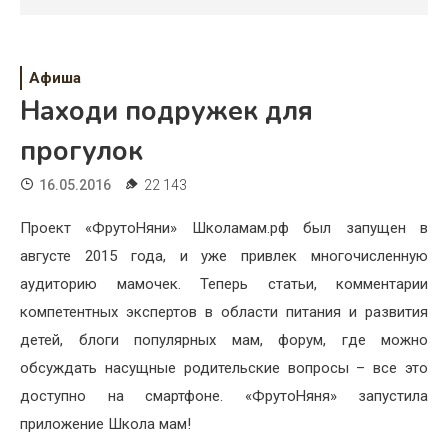
Психология
Дети
Афиша
Свадьба
Находи подружек для
Дом
прогулок
Жизнь
16.05.2016
22 143
Хобби
Проект «ФрутоНяни» Школамам.рф был запущен в
августе 2015 года, и уже привлек многочисленную
Красота
аудиторию мамочек. Теперь статьи, комментарии
Недвижимость
компетентных экспертов в области питания и развития
детей, блоги популярных мам, форум, где можно
обсуждать насущные родительские вопросы – все это
доступно на смартфоне. «ФрутоНяня» запустила
приложение Школа мам!