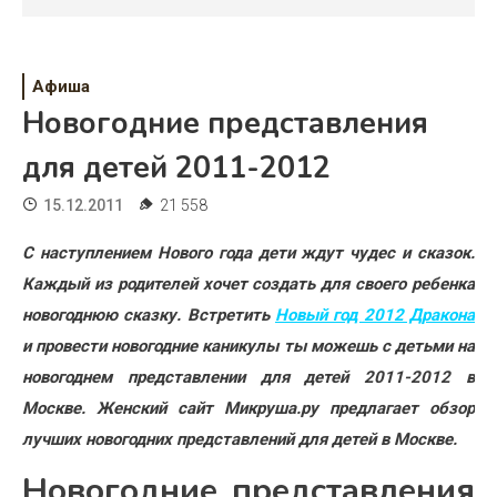
Психология
Дети
Афиша
Свадьба
Новогодние представления
Дом
для детей 2011-2012
Жизнь
15.12.2011
21 558
Хобби
С наступлением Нового года дети ждут чудес и сказок.
Каждый из родителей хочет создать для своего ребенка
Красота
новогоднюю сказку. Встретить
Новый год 2012 Дракона
Недвижимость
и провести новогодние каникулы ты можешь с детьми на
новогоднем представлении для детей 2011-2012 в
Москве. Женский сайт Микруша.ру предлагает обзор
лучших новогодних представлений для детей в Москве.
Новогодние представления