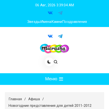
Перейти
06 Авг, 2026
3:39:05 AM
к
содержимому
Звезды
Имена
Камни
Поздравления
Меню
Мода
Главная
Афиша
Худеем
Новогодние представления для детей 2011-2012