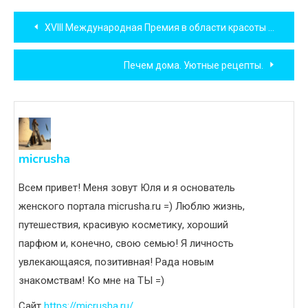
Навигация
XVIII Международная Премия в области красоты и здоровья «Грация»
по
Печем дома. Уютные рецепты.
записям
micrusha
Всем привет! Меня зовут Юля и я основатель
женского портала micrusha.ru =) Люблю жизнь,
путешествия, красивую косметику, хороший
парфюм и, конечно, свою семью! Я личность
увлекающаяся, позитивная! Рада новым
знакомствам! Ко мне на ТЫ =)
Сайт
https://micrusha.ru/