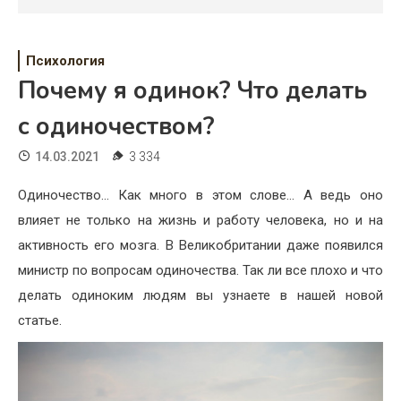
Психология
Дети
Психология
Свадьба
Почему я одинок? Что делать
с одиночеством?
Дом
14.03.2021
3 334
Жизнь
Одиночество… Как много в этом слове… А ведь оно
Хобби
влияет не только на жизнь и работу человека, но и на
Красота
активность его мозга. В Великобритании даже появился
министр по вопросам одиночества. Так ли все плохо и что
Недвижимость
делать одиноким людям вы узнаете в нашей новой
статье.