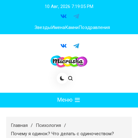
Перейти
10 Авг, 2026
7:19:06 PM
к
содержимому
Звезды
Имена
Камни
Поздравления
Меню
Мода
Главная
Психология
Худеем
Почему я одинок? Что делать с одиночеством?