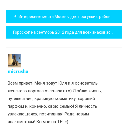
Навигация
Интересные места Москвы для прогулки с ребёнком
по
Гороскоп на сентябрь 2012 года для всех знаков зодиака
записям
micrusha
Всем привет! Меня зовут Юля и я основатель
женского портала micrusha.ru =) Люблю жизнь,
путешествия, красивую косметику, хороший
парфюм и, конечно, свою семью! Я личность
увлекающаяся, позитивная! Рада новым
знакомствам! Ко мне на ТЫ =)