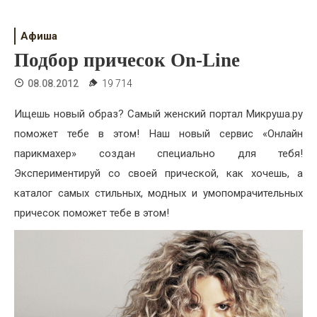
Психология
Дети
Афиша
Подбор причесок On-Line
Свадьба
08.08.2012
19 714
Дом
Ищешь новый образ? Самый женский портал Микруша.ру
Жизнь
поможет тебе в этом! Наш новый сервис «Онлайн
парикмахер» создан специально для тебя!
Хобби
Экспериментируй со своей прической, как хочешь, а
Красота
каталог самых стильных, модных и умопомрачительных
причесок поможет тебе в этом!
Недвижимость