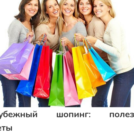
рубежный шопинг: полез
еты