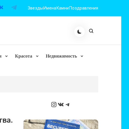
Звезды
Имена
Камни
Поздравления
и
Красота
Недвижимость
Instagram
ВКонтакте
Telegram
ва.