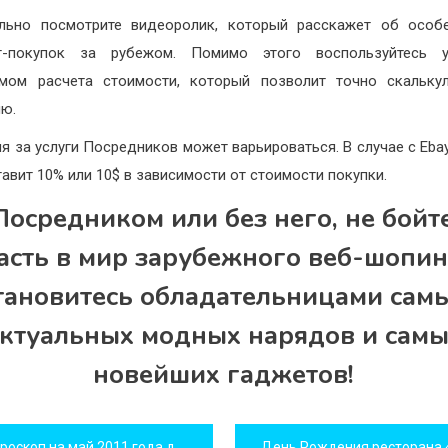
льно посмотрите видеоролик, который расскажет об особ
ет-покупок за рубежом. Помимо этого воспользуйтесь 
мом расчета стоимости, который позволит точно скальку
ю.
я за услуги Посредников может варьироваться. В случае с Ebay
тавит 10% или 10$ в зависимости от стоимости покупки.
Посредником или без него, не бойт
асть в мир зарубежного веб-шопин
тановитесь обладательницами сам
ктуальных модных нарядов и сам
новейших гаджетов!
игация
оскоп на май 2011 года для всех знаков зодиака