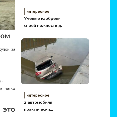
интересное
Ученые изобрели
спрей нежности для
мужчин
гом
купок за
и»
м четко
интересное
2 автомобиля
 это
практически
одновременно упали