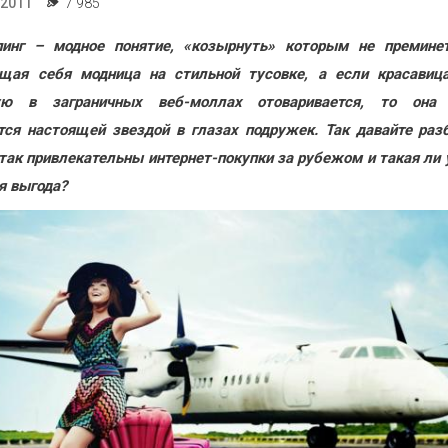
.2011
7 985
пинг – модное понятие, «козырнуть» которым не премине
щая себя модница на стильной тусовке, а если красавиц
ую в заграничных веб-моллах отоваривается, то она
тся настоящей звездой в глазах подружек. Так давайте раз
так привлекательны интернет-покупки за рубежом и такая ли 
я выгода?