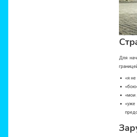
Стр
Для нач
границей
«я не
«бою
«мои 
«уже
предс
Зар