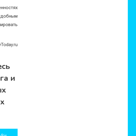
енностях
удобным
лировать
Today.ru
есь
га и
ых
ых
День Рождения ресторана «Bistrоt»