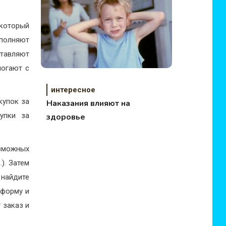
 который
полняют
тавляют
могают с
интересное
купок за
Наказания влияют на
упки за
здоровье
озможных
). Затем
 найдите
 форму и
 заказ и