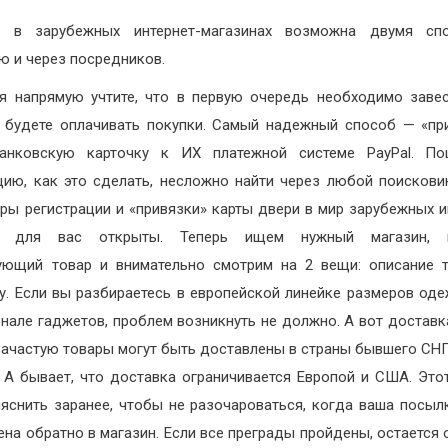
а в зарубежных интернет-магазинах возможна двумя спо
ю и через посредников.
я напрямую учтите, что в первую очередь необходимо завес
 будете оплачивать покупки. Самый надежный способ — «пр
анковскую карточку к ИХ платежной системе PayPal. По
цию, как это сделать, несложно найти через любой поискови
ры регистрации и «привязки» карты двери в мир зарубежных и
к для вас открыты. Теперь ищем нужный магазин, 
ующий товар и внимательно смотрим на 2 вещи: описание 
у. Если вы разбираетесь в европейской линейке размеров од
нале гаджетов, проблем возникнуть не должно. А вот доставк
Зачастую товары могут быть доставлены в страны бывшего СНГ,
 А бывает, что доставка ограничивается Европой и США. Это
яснить заранее, чтобы не разочароваться, когда ваша посыл
ена обратно в магазин. Если все преграды пройдены, остается 