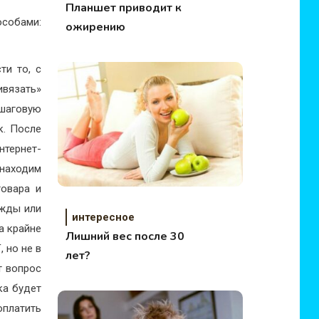
Планшет приводит к
собами:
ожирению
ти то, с
ивязать»
шаговую
к. После
нтернет-
находим
товара и
ежды или
интересное
а крайне
Лишний вес после 30
 но не в
лет?
т вопрос
ка будет
оплатить