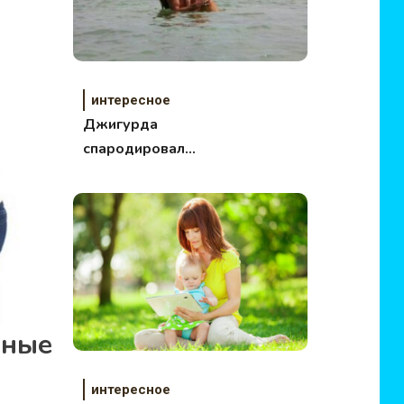
интересное
Джигурда
спародировал
Волочкову на
Мальдивах! (фото)
ные
интересное