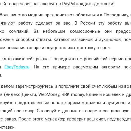
ый товар через ваш аккаунт в PayPal и ждать доставки!
большинство модниц предпочитают обратиться к Посреднику,
рязную» работу сделает за вас. В России эту работу вы
ько компаний. За небольшие комиссионные они предос
ожные способы оплаты, каталог магазинов и аукционов, по
ом описания товара и осуществляют доставку в срок.
 «долгожителей» рынка Посредников – российский сервис по
ом
EbayToday.ru
. На его примере рассмотрим алгоритм пок
.
делом зарегистрируйтесь и пополните свой счет любым из в
в (Яндекс.Деньги, WebMoney, RBK money, Единый кошелек и др.
ируйте представленные по категориям магазины и аукционы и
ующий вас товар. Скопируйте данные о товаре в специальную
е заказ. После этого менеджер проверит ваш счет, подтвердит
оставки.