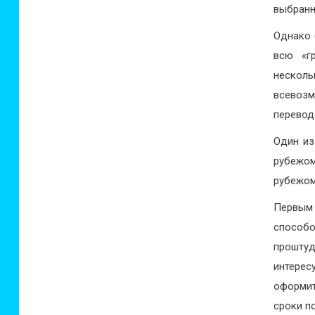
выбранн
Однако 
всю «г
нескол
всевозм
перевод
Один из
рубеж
рубежом
Первым 
способо
проштуд
интерес
оформит
сроки п