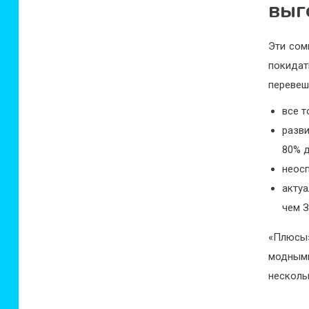
выг
Эти сом
покида
перевеш
все т
разв
80% 
неос
акту
чем 
«Плюсы»
модным
несколь