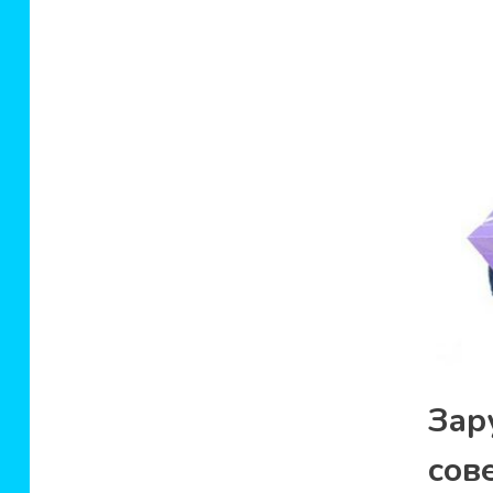
За
сов