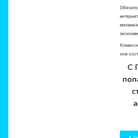
Обязате
интерн
механиз
экономи
Комисси
она сос
С 
поп
с
а
Нав
Гор