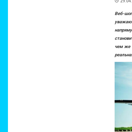
29.04
Веб-шо
уважаю
напрям
станови
чем же 
реальна