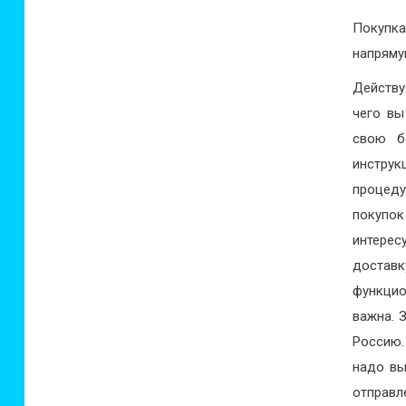
Покупк
напряму
Действу
чего вы
свою б
инструк
процеду
покупо
интерес
доставк
функцио
важна. 
Россию.
надо вы
отправл