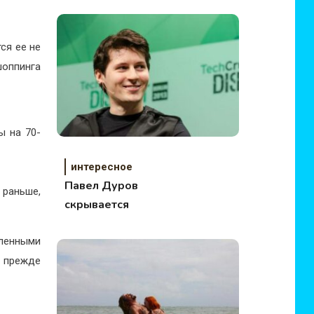
в реку
ся ее не
оппинга
ы на 70-
интересное
Павел Дуров
 раньше,
скрывается
еленными
 прежде