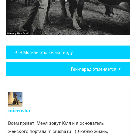
Навигация
В Москве отключают воду
по
Гей-парад отменяется
записям
micrusha
Всем привет! Меня зовут Юля и я основатель
женского портала micrusha.ru =) Люблю жизнь,