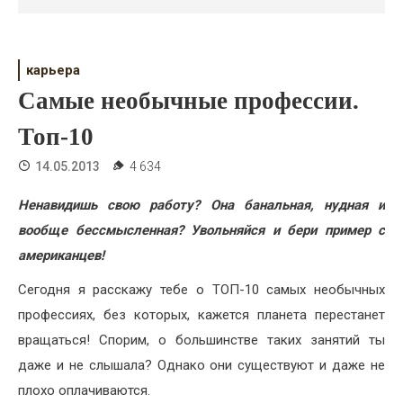
Психология
Дети
карьера
Свадьба
Самые необычные профессии.
Дом
Топ-10
Жизнь
14.05.2013
4 634
Хобби
Ненавидишь свою работу? Она банальная, нудная и
вообще бессмысленная? Увольняйся и бери пример с
Красота
американцев!
Недвижимость
Сегодня я расскажу тебе о ТОП-10 самых необычных
профессиях, без которых, кажется планета перестанет
вращаться! Спорим, о большинстве таких занятий ты
даже и не слышала? Однако они существуют и даже не
плохо оплачиваются.