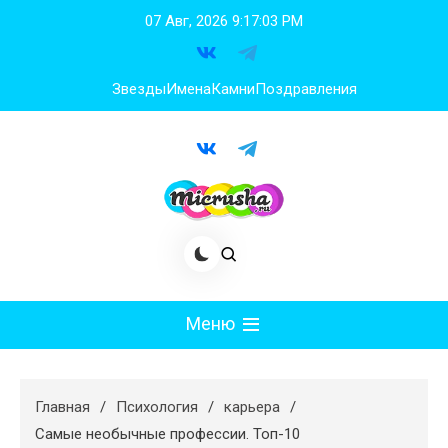
Перейти
07 Авг, 2026
9:17:04 PM
к
содержимому
Звезды
Имена
Камни
Поздравления
Меню
Мода
Главная
Психология
карьера
Худеем
Самые необычные профессии. Топ-10