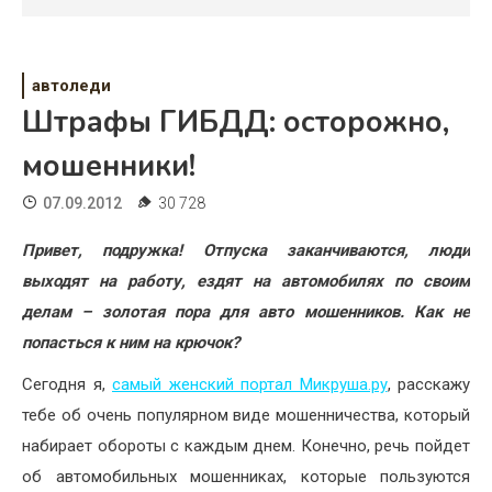
Психология
Дети
автоледи
Свадьба
Штрафы ГИБДД: осторожно,
Дом
мошенники!
Жизнь
07.09.2012
30 728
Хобби
Привет, подружка! Отпуска заканчиваются, люди
выходят на работу, ездят на автомобилях по своим
Красота
делам – золотая пора для авто мошенников. Как не
Недвижимость
попасться к ним на крючок?
Сегодня я,
самый женский портал Микруша.ру
, расскажу
тебе об очень популярном виде мошенничества, который
набирает обороты с каждым днем. Конечно, речь пойдет
об автомобильных мошенниках, которые пользуются