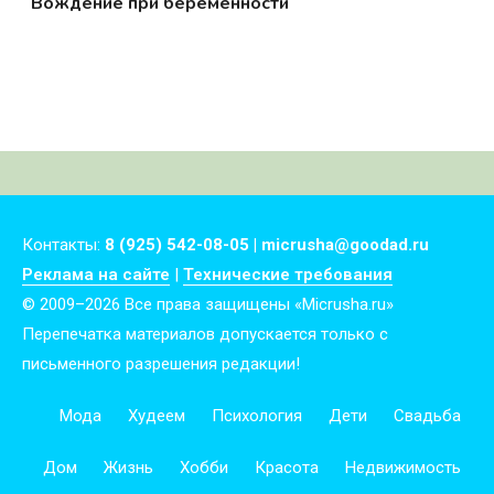
Вождение при беременности
Контакты:
8 (925) 542-08-05 | micrusha@goodad.ru
Реклама на сайте
|
Технические требования
© 2009–2026 Все права защищены «Micrusha.ru»
Перепечатка материалов допускается только с
письменного разрешения редакции!
Мода
Худеем
Психология
Дети
Свадьба
Дом
Жизнь
Хобби
Красота
Недвижимость