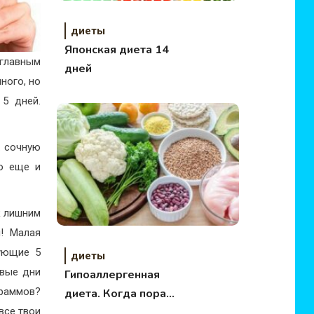
диеты
Японская диета 14
 главным
дней
ного, но
 5 дней.
х сочную
то еще и
к лишним
я! Малая
дующие 5
диеты
рвые дни
Гипоаллергенная
раммов?
диета. Когда пора
все твои
садиться