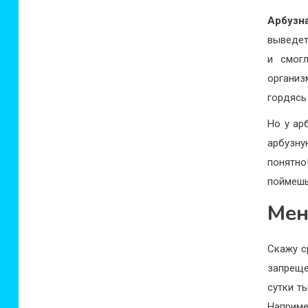
Арбузн
выведет
и смог
организ
гордясь
Но у ар
арбузну
понятно
поймешь
Мен
Скажу с
запреще
сутки т
Наприме