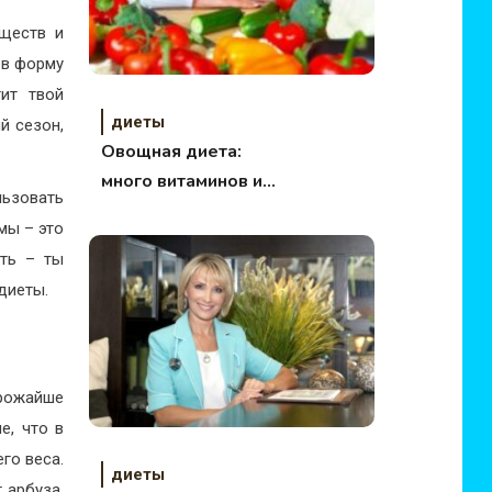
еществ и
 в форму
ит твой
диеты
й сезон,
Овощная диета:
много витаминов и
льзовать
мало калорий
мы – это
сть – ты
диеты.
трожайше
е, что в
го веса.
диеты
 арбуза,