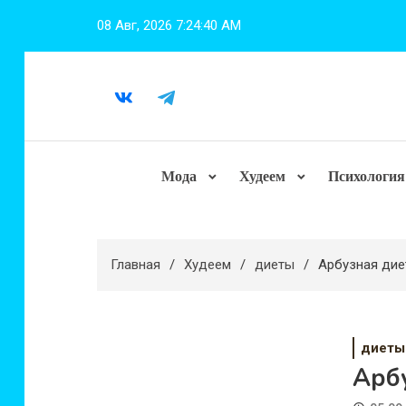
Перейти
08 Авг, 2026
7:24:41 AM
к
содержимому
Мода
Худеем
Психология
Главная
Худеем
диеты
Арбузная диет
диеты
Арбу