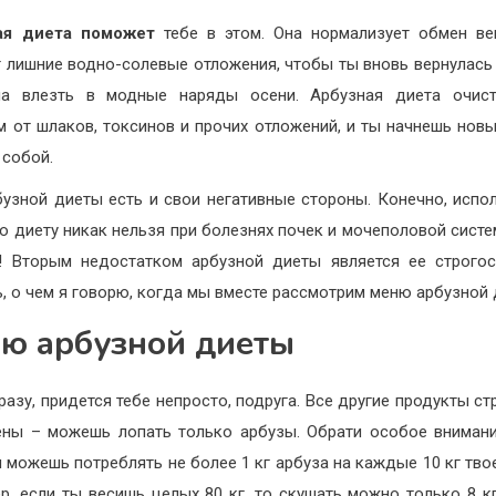
ая диета поможет
тебе в этом. Она нормализует обмен в
 лишние водно-солевые отложения, чтобы ты вновь вернулась
ла влезть в модные наряды осени. Арбузная диета очист
м от шлаков, токсинов и прочих отложений, и ты начнешь новы
 собой.
бузной диеты есть и свои негативные стороны. Конечно, испо
ю диету никак нельзя при болезнях почек и мочеполовой систе
! Вторым недостатком арбузной диеты является ее строго
, о чем я говорю, когда мы вместе рассмотрим меню арбузной 
ю арбузной диеты
разу, придется тебе непросто, подруга. Все другие продукты с
ны – можешь лопать только арбузы. Обрати особое внимани
ы можешь потреблять не более 1 кг арбуза на каждые 10 кг твое
р, если ты весишь целых 80 кг, то скушать можно только 8 кг