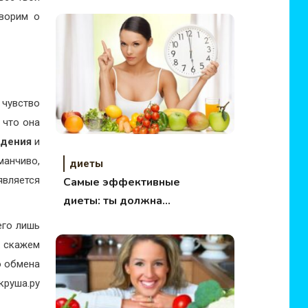
оворим о
 чувство
 что она
удения
и
манчиво,
диеты
вляется
Самые эффективные
диеты: ты должна
знать их все!
его лишь
… скажем
о обмена
круша.ру