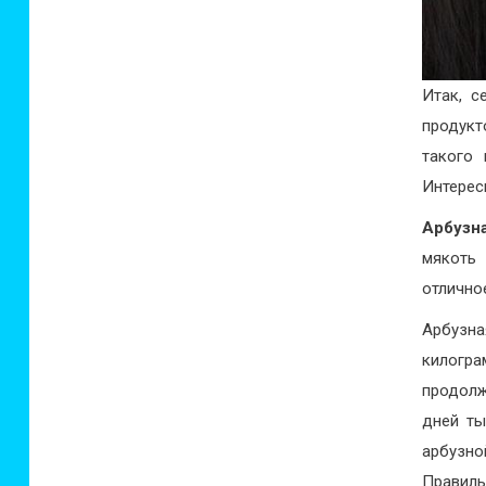
Итак, с
продукт
такого 
Интерес
Арбузн
мякоть 
отлично
Арбузна
килогра
продолж
дней ты
арбузн
Правиль