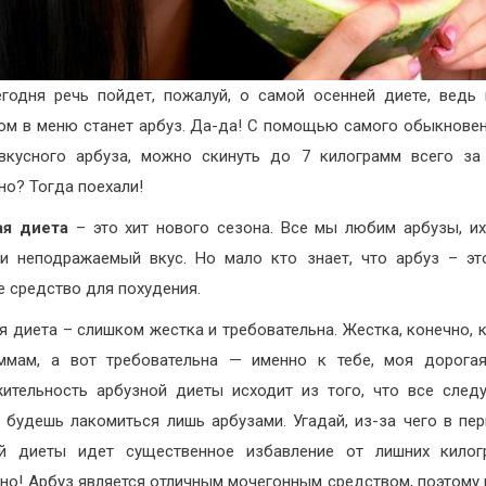
егодня речь пойдет, пожалуй, о самой осенней диете, ведь
ом в меню станет арбуз. Да-да! С помощью самого обыкновен
вкусного арбуза, можно скинуть до 7 килограмм всего за
но? Тогда поехали!
ая диета
– это хит нового сезона. Все мы любим арбузы, и
и неподражаемый вкус. Но мало кто знает, что арбуз – э
е средство для похудения.
я диета – слишком жестка и требовательна. Жестка, конечно, 
ммам, а вот требовательна — именно к тебе, моя дорога
ительность арбузной диеты исходит из того, что все сле
 будешь лакомиться лишь арбузами. Угадай, из-за чего в пе
ой диеты идет существенное избавление от лишних килог
но! Арбуз является отличным мочегонным средством, поэтому 