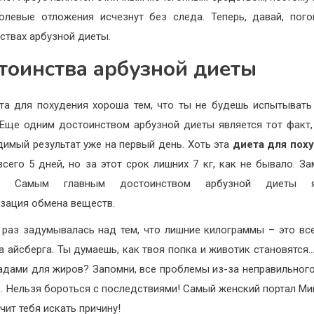
олевые отложения исчезнут без следа. Теперь, давай, пог
ствах арбузной диеты.
тоинства арбузной диеты
та для похудения хороша тем, что ты не будешь испытывать
 Еще одним достоинством арбузной диеты является тот факт,
димый результат уже на первый день. Хоть эта
диета для пох
всего 5 дней, но за этот срок лишних 7 кг, как не бывало. За
? Самым главным достоинством арбузной диеты я
зация обмена веществ.
 раз задумывалась над тем, что лишние килограммы – это вс
а айсберга. Ты думаешь, как твоя попка и животик становятся
ладами для жиров? Запомни, все проблемы из-за неправильног
. Нельзя бороться с последствиями! Самый женский портал Ми
чит тебя искать причину!