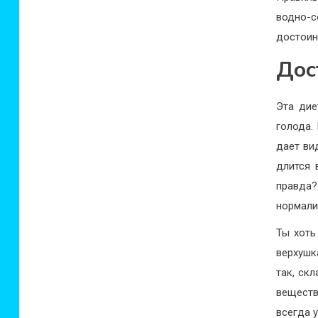
водно-с
достоин
Дос
Эта дие
голода.
дает ви
длится 
правда
нормали
Ты хоть
верхушк
так, ск
веществ
всегда у