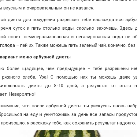
ы вкусным и очаровательным он не казался.
ой диеты для похудения разрешает тебе наслаждаться арбу
ремя суток и пить столько воды, сколько захочешь. Здесь 
ой совет: неминерализованная и негазированная вода не о
 голода – пей их. Также можешь пить зеленый чай, конечно, без 
 вариант меню арбузной диеты
ню более щадящее, чем предыдущее – тебе разрешены не
и ржаного хлеба. Ура! С помощью них ты можешь даже ув
жительность диеты до 8-10 дней, а результат от этого н
ает. Невероятно!
внимание, что после арбузной диеты ты рискуешь вновь набр
бросишься на еду и уничтожишь за день все запасы продукто
 произошло, я расскажу тебе, как сохранить результат надолго.