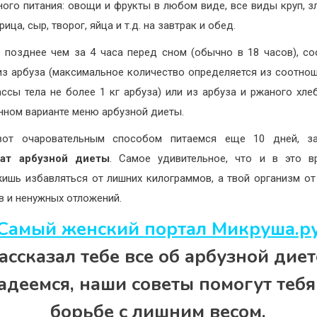
ного питания: овощи и фрукты в любом виде, все виды круп, з
рица, сыр, творог, яйца и т.д. на завтрак и обед.
 позднее чем за 4 часа перед сном (обычно в 18 часов), с
из арбуза (максимальное количество определяется из соотнош
ассы тела не более 1 кг арбуза) или из арбуза и ржаного хлеб
нном варианте меню арбузной диеты.
вот очаровательным способом питаемся еще 10 дней, за
тат арбузной диеты
. Самое удивительное, что и в это в
ишь избавляться от лишних килограммов, а твой организм от
в и ненужных отложений.
Самый женский портал Микруша.р
ассказал тебе все об арбузной диет
адеемся, наши советы помогут тебя
борьбе с лишним весом.