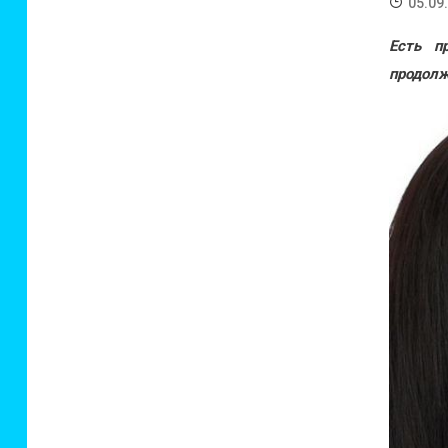
05.09
Есть п
продолж