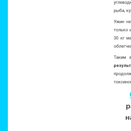
углевод
рыба, ку
Ужин не
только 
30 кг м
облегче
Таким 
резуль
продолж
токсино
р
н