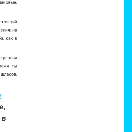
лаковые,
остоящий
ения: на
а, как в
крепляя
ремя ты
 шлаков,
у
е,
 в