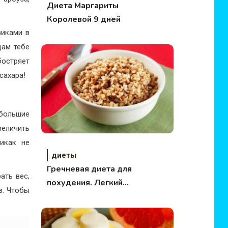
Диета Маргариты
Королевой 9 дней
зиками в
дам тебе
бостряет
сахара!
большие
еличить
икак не
диеты
Гречневая диета для
ать вес,
похудения. Легкий
в. Чтобы
вариант.