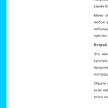
каким б
Меню эт
любое в
небольш
чувство
Второй
Это ме
кусочк
продол
пострад
Обрати 
если на
этого не