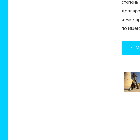
степень
долларо
и уже п
по Blue
Нав
Мо
по
зап