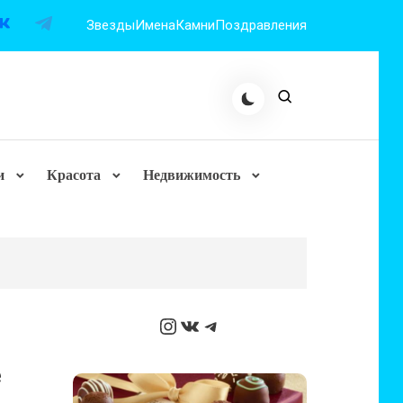
Звезды
Имена
Камни
Поздравления
и
Красота
Недвижимость
Instagram
ВКонтакте
Telegram
е