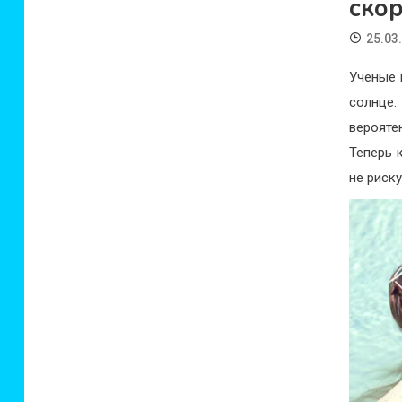
ско
25.03
Ученые 
солнце.
верояте
Теперь 
не риск