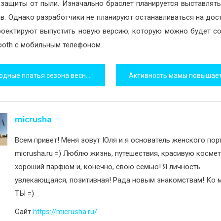
 защиты от пыли. Изначально браслет планируется выставлять
в. Однако разработчики не планируют останавливаться на дос
роектируют выпустить новую версию, которую можно будет с
tooth с мобильным телефоном.
игация
дные платья сезона весна-лето
исям
micrusha
Всем привет! Меня зовут Юля и я основатель женского пор
micrusha.ru =) Люблю жизнь, путешествия, красивую космет
хороший парфюм и, конечно, свою семью! Я личность
увлекающаяся, позитивная! Рада новым знакомствам! Ко м
ТЫ =)
Сайт
https://micrusha.ru/