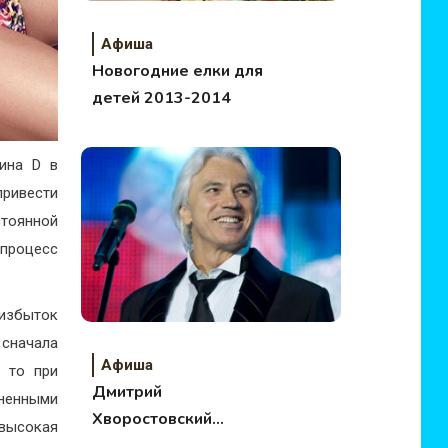
Афиша
Новогодние елки для
детей 2013-2014
мина D в
привести
стоянной
процесс
еизбыток
 сначала
Афиша
, то при
Дмитрий
мненными
Хворостовский
 высокая
возвращается на