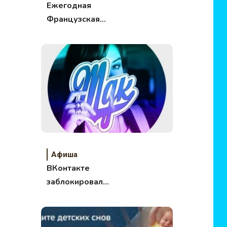
Ежегодная
Французская
рождественская
ярмарка в Музее
Москвы
Афиша
ВКонтакте
заблокировал
популярную группу!