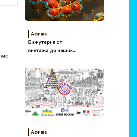
Афиша
Бижутерия от
винтажа до наших
кве
дней
Афиша