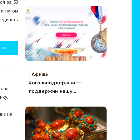
ся за 50
сцену.
тигнутом
оединять
Активность мамы повышает активность ребенка
Афиша
#огоньподдержки —
тала
поддержим нашу
ику,
олимпийскую
сборную!
не на