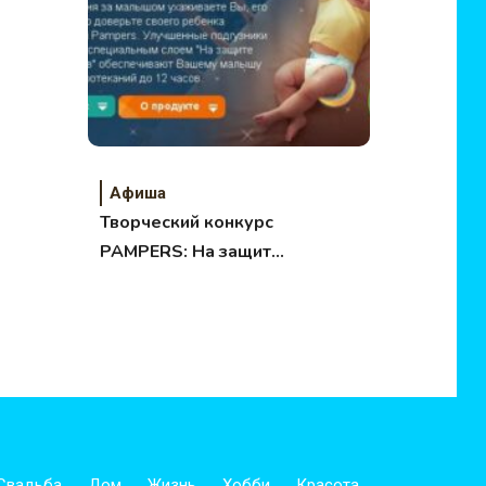
Афиша
Творческий конкурс
PAMPERS: На защите
детских снов
Свадьба
Дом
Жизнь
Хобби
Красота