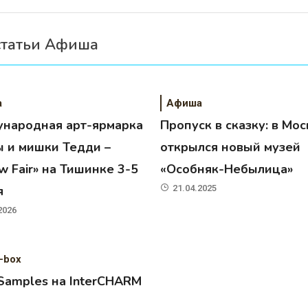
статьи Афиша
а
Афиша
народная арт-ярмарка
Пропуск в сказку: в Мос
ы и мишки Тедди –
открылся новый музей
 Fair» на Тишинке 3-5
«Особняк-Небылица»
я
21.04.2025
2026
-box
 Samples на InterCHARM