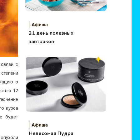
Афиша
21 день полезных
завтраков
 связи с
 степени
рмацию о
остью 12
лючение
го курса
е будет
Афиша
Невесомая Пудра
опухоли