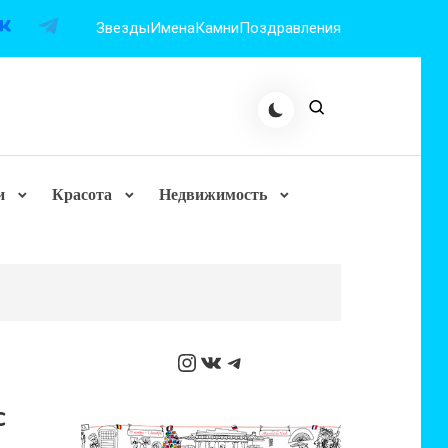
Звезды
Имена
Камни
Поздравления
и
Красота
Недвижимость
Instagram
ВКонтакте
Telegram
с