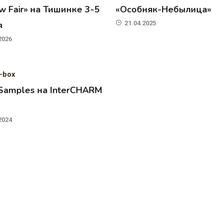
 Fair» на Тишинке 3-5
«Особняк-Небылица»
я
21.04.2025
2026
-box
 Samples на InterCHARM
2024