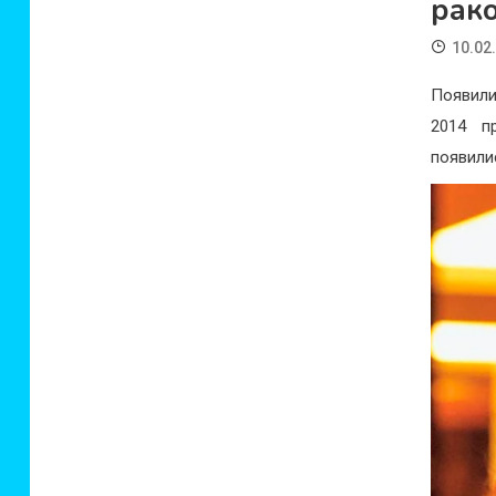
рак
10.02
Появили
2014 п
появили