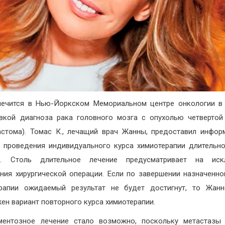
ечится в Нью-Йоркском Мемориальном центре онкологии в
вкой диагноза рака головного мозга с опухолью четвертой
астома). Томас К., лечащий врач Жанны, предоставил инфо
 проведения индивидуального курса химиотерапии длительн
в. Столь длительное лечение предусматривает на иск
ния хирургической операции. Если по завершении назначенно
ерапии ожидаемый результат не будет достигнут, то Жанн
ен вариант повторного курса химиотерапии.
ментозное лечение стало возможно, поскольку метастазы 