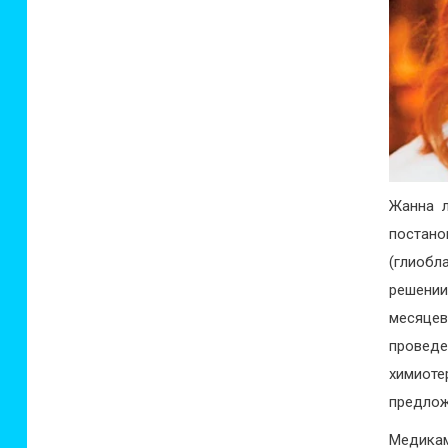
Жанна л
постано
(глиобл
решении
месяце
проведе
химиот
предлож
Медика