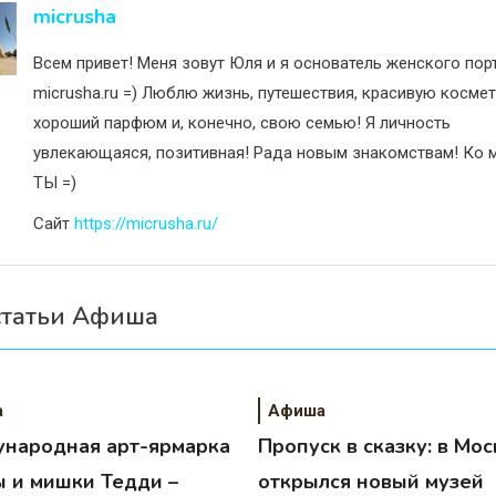
исям
micrusha
Всем привет! Меня зовут Юля и я основатель женского пор
micrusha.ru =) Люблю жизнь, путешествия, красивую космет
хороший парфюм и, конечно, свою семью! Я личность
увлекающаяся, позитивная! Рада новым знакомствам! Ко м
ТЫ =)
Сайт
https://micrusha.ru/
статьи Афиша
а
Афиша
народная арт-ярмарка
Пропуск в сказку: в Мос
ы и мишки Тедди –
открылся новый музей