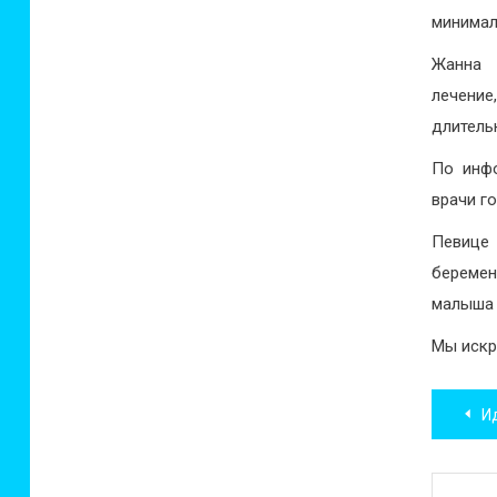
минимал
Жанна 
лечение
длитель
По инфо
врачи г
Певице
беремен
малыша 
Мы искр
Нав
И
по