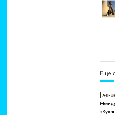
зап
Еще 
Афиш
Между
«Кукл