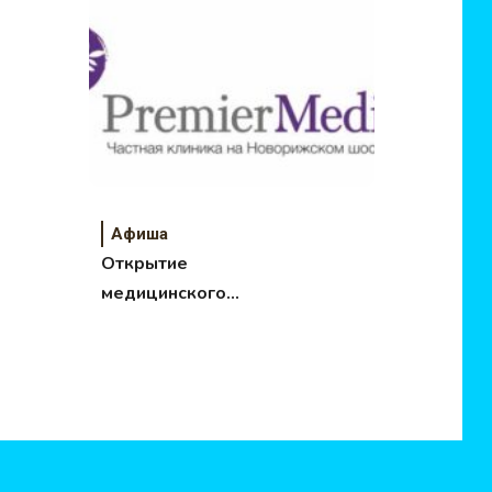
детей школьного
возраста
Афиша
Открытие
медицинского
центра Premier
Medica: взгляд со
стороны