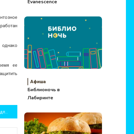
Evanescence
нтозное
зработан
, однако
ремя ее
защитить
Афиша
Библионочь в
Лабиринте
23 февраля: идеи подарков для настоящих мужчин