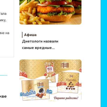
тала
ику,
не на
Афиша
Диетологи назвали
самые вредные
продукты
кве