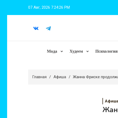
Перейти
07 Авг, 2026
7:24:27 PM
к
содержимому
Мода
Худеем
Психология
Главная
Афиша
Жанна Фриске продолжа
Афиш
Жан