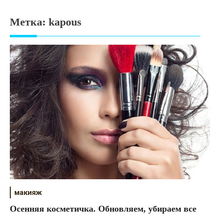
Психология
Метка:
kapous
Дети
Свадьба
Дом
Жизнь
Хобби
Красота
Недвижимость
макияж
Осенняя косметичка. Обновляем, убираем все