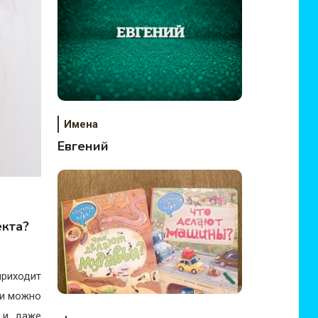
Имена
Евгений
екта?
приходит
ми можно
х и даже