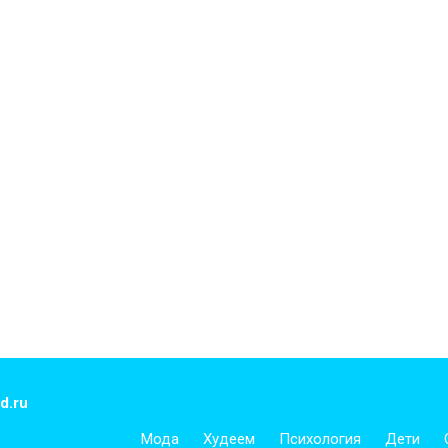
d.ru
Мода
Худеем
Психология
Дети