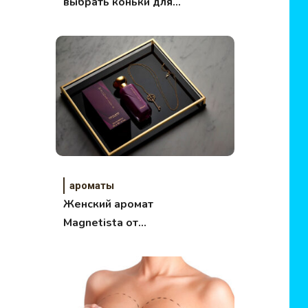
выбрать коньки для
ребенка?
ароматы
Женский аромат
Magnetista от
Oriflame