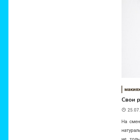
макия
Свои 
25.07
На смен
натурал
не толь