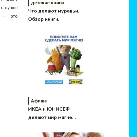
детские книги
то лучше
Что делают муравьи.
ц — это
Обзор книги.
Афиша
ИКЕА и ЮНИСЕФ
делают мир мягче
для самых важных
людей на Земле!