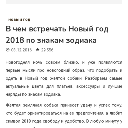
Психология
Дети
новый год
Свадьба
В чем встречать Новый год
2018 по знакам зодиака
Дом
03.12.2016
29 556
Жизнь
Новогодняя ночь совсем близко, и уже появляются
Хобби
первые мысли про новогодний образ, что подобрать и
Красота
одеть в Новый год желтой собаки. Разбираем самые
актуальные цвета для платьев, аксессуары и лучшие
Недвижимость
наряды по знакам зодиака.
Желтая земляная собака принесет удачу и успех тому,
кто будет ориентироваться на ее предпочтения, а любит
символ 2018 года свободу и удобство. В любую минуту у