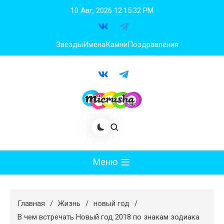
Перейти
10 Авг, 2026
12:15:34 PM
к
содержимому
Звезды
Имена
Камни
Поздравления
Меню
Мода
Главная
Жизнь
новый год
Худеем
В чем встречать Новый год 2018 по знакам зодиака