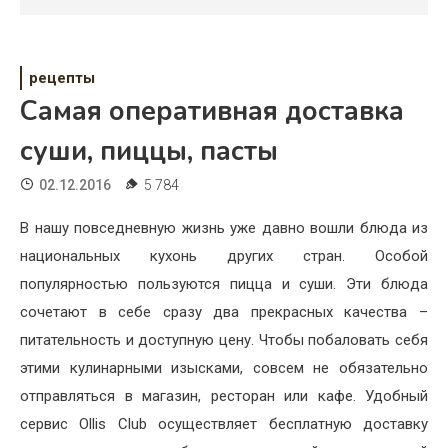
Психология
Дети
рецепты
Свадьба
Самая оперативная доставка
Дом
суши, пиццы, пасты
Жизнь
02.12.2016
5 784
Хобби
В нашу повседневную жизнь уже давно вошли блюда из
национальных кухонь других стран. Особой
Красота
популярностью пользуются пицца и суши. Эти блюда
Недвижимость
сочетают в себе сразу два прекрасных качества –
питательность и доступную цену. Чтобы побаловать себя
этими кулинарными изысками, совсем не обязательно
отправляться в магазин, ресторан или кафе. Удобный
сервис Ollis Club осуществляет бесплатную доставку