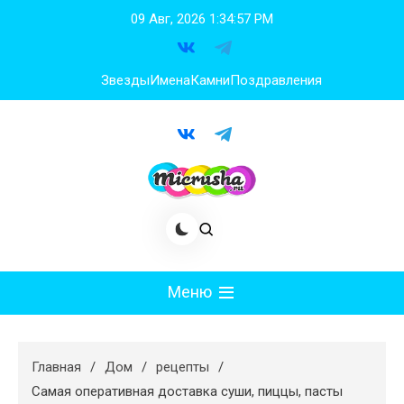
Перейти
09 Авг, 2026
1:34:58 PM
к
содержимому
Звезды
Имена
Камни
Поздравления
Меню
Мода
Главная
Дом
рецепты
Худеем
Самая оперативная доставка суши, пиццы, пасты