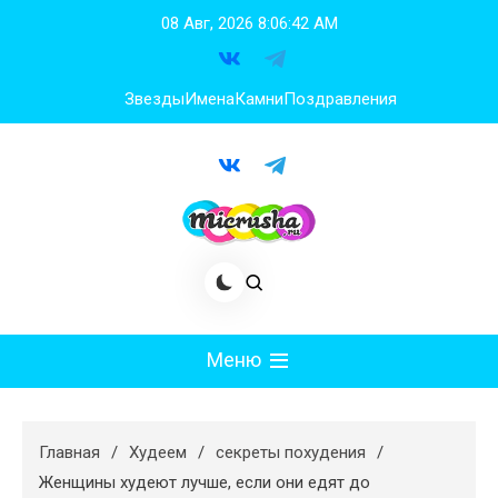
Перейти
08 Авг, 2026
8:06:42 AM
к
содержимому
Звезды
Имена
Камни
Поздравления
Меню
Мода
Главная
Худеем
секреты похудения
Худеем
Женщины худеют лучше, если они едят до