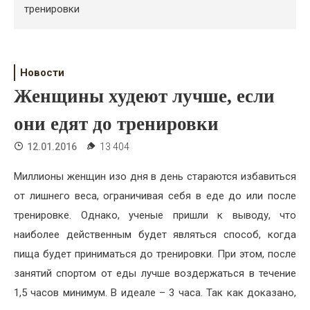
Психология
тренировки
Дети
Свадьба
Новости
Женщины худеют лучше, если
Дом
они едят до тренировки
Жизнь
12.01.2016
13 404
Хобби
Миллионы женщин изо дня в день стараются избавиться
Красота
от лишнего веса, ограничивая себя в еде до или после
Недвижимость
тренировке. Однако, ученые пришли к выводу, что
наиболее действенным будет являться способ, когда
пища будет приниматься до тренировки. При этом, после
занятий спортом от еды лучше воздержаться в течение
1,5 часов минимум. В идеале – 3 часа. Так как доказано,