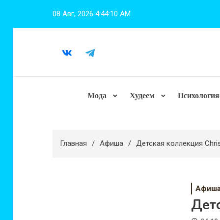
Перейти
08 Авг, 2026
4:44:11 AM
к
содержимому
Мода
Худеем
Психология
Главная
Афиша
Детская коллекция Chri
Афиш
Детс