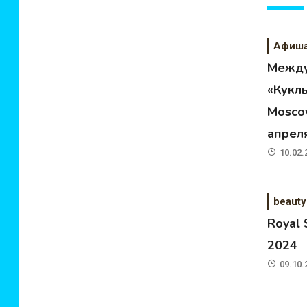
Афиш
Между
«Кукл
Moscow
апрел
10.02.
beauty
Royal
2024
09.10.