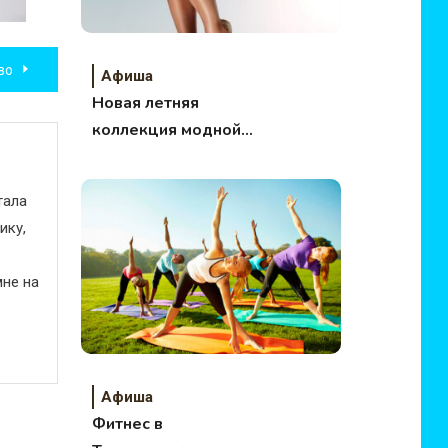
во
Афиша
Новая летняя
коллекция модной
обуви
тала
ику,
не на
Афиша
Фитнес в