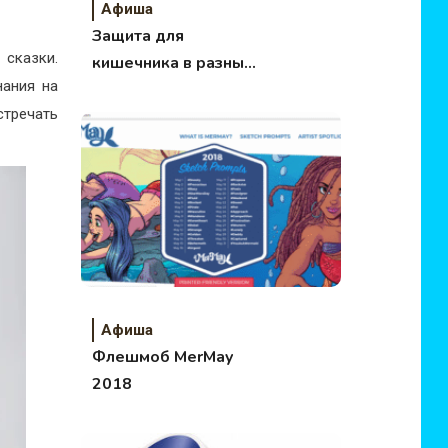
Афиша
Защита для
сказки.
кишечника в разных
нания на
ситуациях
стречать
Афиша
Флешмоб MerMay
2018