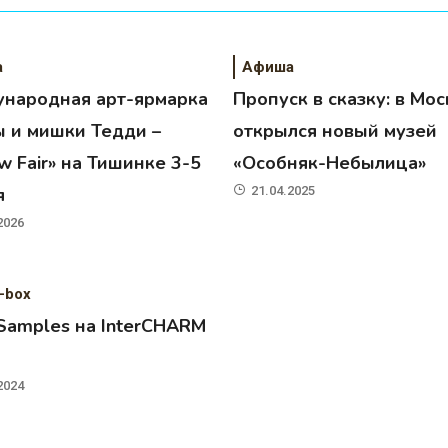
а
Афиша
народная арт-ярмарка
Пропуск в сказку: в Мос
ы и мишки Тедди –
открылся новый музей
 Fair» на Тишинке 3-5
«Особняк-Небылица»
я
21.04.2025
2026
-box
 Samples на InterCHARM
2024