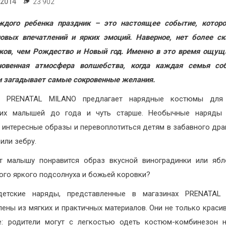
.2014
23 902
ждого ребенка праздник – это настоящее событие, которо
овых впечатлений и ярких эмоций. Наверное, нет более с
ков, чем Рождество и Новый год. Именно в это время ощущ
новенная атмосфера волшебства, когда каждая семья соб
и загадывает самые сокровенные желания.
н PRENATAL MILANO предлагает нарядные костюмы для
ких малышей до года и чуть старше. Необычные наряды 
 интересные образы и перевоплотиться детям в забавного дра
или зебру.
 малышу понравится образ вкусной виноградинки или ябл
ого яркого подсолнуха и божьей коровки?
детские наряды, представленные в магазинах PRENATAL 
лены из мягких и практичных материалов. Они не только красив
: родители могут с легкостью одеть костюм-комбинезон 