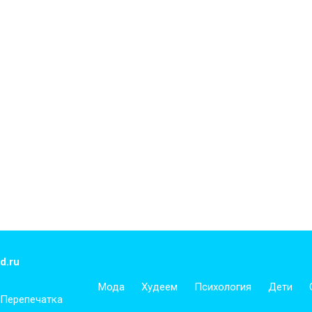
d.ru
Мода
Худеем
Психология
Дети
 Перепечатка