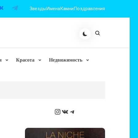
Звезды
Имена
Камни
Поздравления
и
Красота
Недвижимость
Instagram
ВКонтакте
Telegram