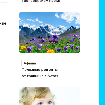
Тропаревском парке
кве
Афиша
Полезные рецепты
от травника с Алтая