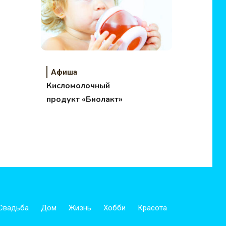
Афиша
Кисломолочный
продукт «Биолакт»
Свадьба
Дом
Жизнь
Хобби
Красота