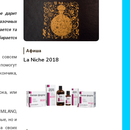
е дарит
казочных
ается та
ирается
Афиша
 совсем
La Niche 2018
помогут
кончика,
ока, или
MILANO,
ые, но и
на своих