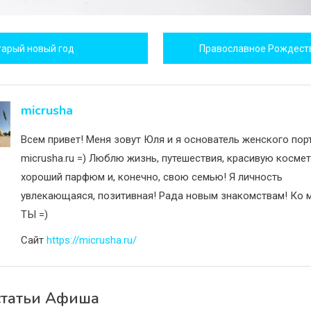
игация
тарый новый год
Православное Рождест
исям
micrusha
Всем привет! Меня зовут Юля и я основатель женского пор
micrusha.ru =) Люблю жизнь, путешествия, красивую космет
хороший парфюм и, конечно, свою семью! Я личность
увлекающаяся, позитивная! Рада новым знакомствам! Ко м
ТЫ =)
Сайт
https://micrusha.ru/
статьи Афиша