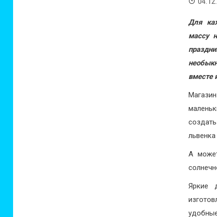
04.12
Для ка
массу н
праздни
необык
вместе 
Магази
малень
создать
львенка 
А может
солнечн
Яркие 
изготов
удобные