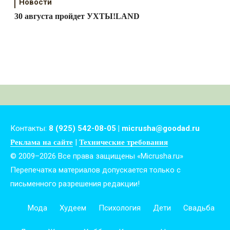
Новости
30 августа пройдет УХТЫ!LAND
Контакты:
8 (925) 542-08-05 | micrusha@goodad.ru
|
Реклама на сайте
Технические требования
© 2009–2026 Все права защищены «Micrusha.ru»
Перепечатка материалов допускается только с
письменного разрешения редакции!
Мода
Худеем
Психология
Дети
Свадьба