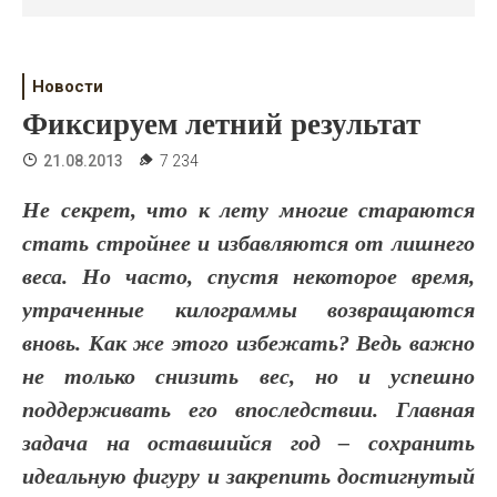
Психология
Дети
Новости
Свадьба
Фиксируем летний результат
Дом
21.08.2013
7 234
Жизнь
Не секрет, что к лету многие стараются
стать стройнее и избавляются от лишнего
Хобби
веса. Но часто, спустя некоторое время,
Красота
утраченные килограммы возвращаются
Недвижимость
вновь. Как же этого избежать? Ведь важно
не только снизить вес, но и успешно
поддерживать его впоследствии. Главная
задача на оставшийся год – сохранить
идеальную фигуру и закрепить достигнутый