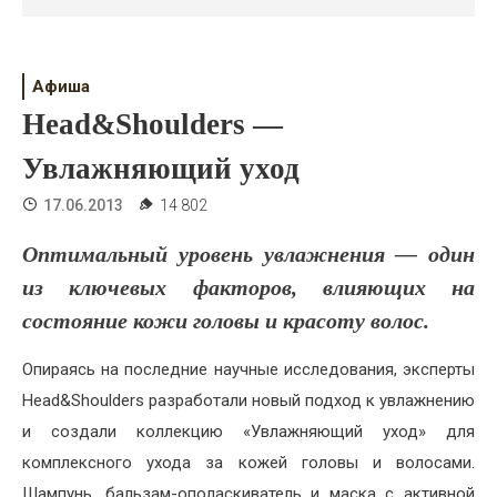
Психология
Дети
Афиша
Свадьба
Head&Shoulders —
Дом
Увлажняющий уход
Жизнь
17.06.2013
14 802
Хобби
Оптимальный уровень увлажнения — один
из ключевых факторов, влияющих на
Красота
состояние кожи головы и красоту волос.
Недвижимость
Опираясь на последние научные исследования, эксперты
Head&Shoulders разработали новый подход к увлажнению
и создали коллекцию «Увлажняющий уход» для
комплексного ухода за кожей головы и волосами.
Шампунь, бальзам-ополаскиватель и маска с активной