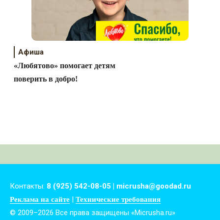
Афиша
«Любятово» помогает детям
поверить в добро!
Контакты:
8 (925) 542-08-05 | micrusha@goodad.ru
|
Реклама на сайте
Технические требования
© 2009–2026 Все права защищены «Micrusha.ru»