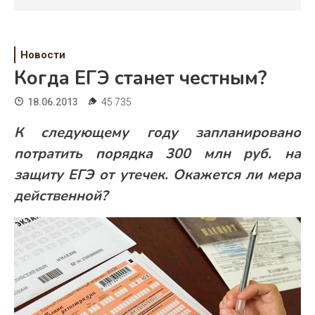
Психология
Дети
Новости
Свадьба
Когда ЕГЭ станет честным?
Дом
18.06.2013
45 735
Жизнь
К следующему году запланировано
потратить порядка 300 млн руб. на
Хобби
защиту ЕГЭ от утечек. Окажется ли мера
Красота
действенной?
Недвижимость