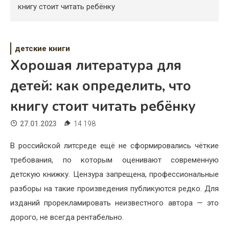
Психология
книгу стоит читать ребёнку
Дети
Свадьба
детские книги
Хорошая литература для
Дом
детей: как определить, что
Жизнь
книгу стоит читать ребёнку
Хобби
27.01.2023
14 198
Красота
В российской литсреде ещё не сформировались чёткие
Недвижимость
требования, по которым оценивают современную
детскую книжку. Цензура запрещена, профессиональные
разборы на такие произведения публикуются редко. Для
изданий прорекламировать неизвестного автора — это
дорого, не всегда рентабельно.