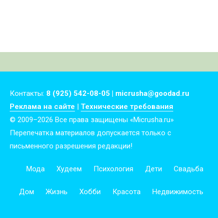
детей
Контакты:
8 (925) 542-08-05 | micrusha@goodad.ru
Реклама на сайте
|
Технические требования
© 2009–2026 Все права защищены «Micrusha.ru»
Перепечатка материалов допускается только с
письменного разрешения редакции!
Мода
Худеем
Психология
Дети
Свадьба
Дом
Жизнь
Хобби
Красота
Недвижимость