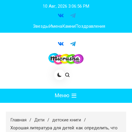
Перейти
10 Авг, 2026
3:06:57 PM
к
содержимому
Звезды
Имена
Камни
Поздравления
Меню
Мода
Главная
Дети
детские книги
Худеем
Хорошая литература для детей: как определить, что