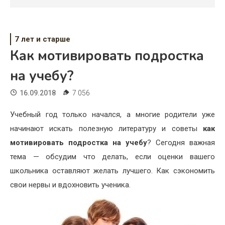
Психология
Дети
7 лет и старше
Свадьба
Как мотивировать подростка
Дом
на учебу?
Жизнь
16.09.2018
7 056
Хобби
Учебный год только начался, а многие родители уже
начинают искать полезную литературу и советы
как
Красота
мотивировать подростка на учебу
? Сегодня важная
Недвижимость
тема — обсудим что делать, если оценки вашего
школьника оставляют желать лучшего. Как сэкономить
свои нервы и вдохновить ученика.