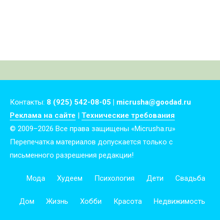
Контакты:
8 (925) 542-08-05 | micrusha@goodad.ru
Реклама на сайте
|
Технические требования
© 2009–2026 Все права защищены «Micrusha.ru»
Перепечатка материалов допускается только с
письменного разрешения редакции!
Мода
Худеем
Психология
Дети
Свадьба
Дом
Жизнь
Хобби
Красота
Недвижимость