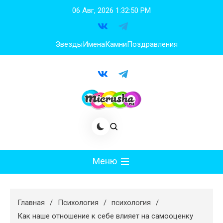
Перейти
06 Авг, 2026
1:32:50 PM
к
содержимому
Звезды
Имена
Камни
Поздравления
Меню
Мода
Главная
Психология
психология
Худеем
Как наше отношение к себе влияет на самооценку