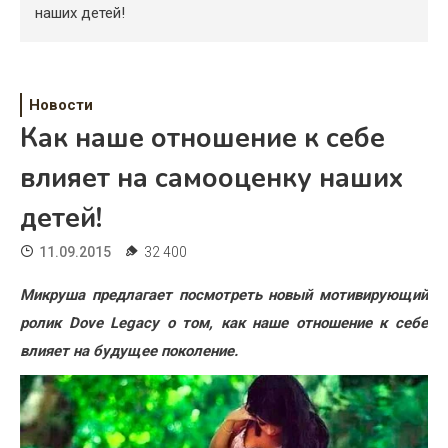
Психология
наших детей!
Дети
Свадьба
Новости
Как наше отношение к себе
Дом
влияет на самооценку наших
Жизнь
детей!
Хобби
11.09.2015
32 400
Красота
Микруша предлагает посмотреть новый мотивирующий
Недвижимость
ролик Dove Legacy о том, как наше отношение к себе
влияет на будущее поколение.