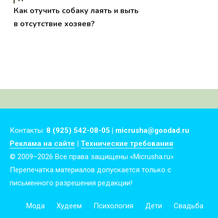
Как отучить собаку лаять и выть
в отсутствие хозяев?
Контакты:
8 (925) 542-08-05 | micrusha@goodad.ru
Реклама на сайте
|
Технические требования
© 2009–2026 Все права защищены «Micrusha.ru»
Перепечатка материалов допускается только с
письменного разрешения редакции!
Мода
Худеем
Психология
Дети
Свадьба