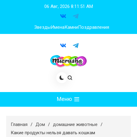
Перейти
06 Авг, 2026
8:11:51 AM
к
содержимому
Звезды
Имена
Камни
Поздравления
Меню
Мода
Главная
Дом
домашние животные
Худеем
Какие продукты нельзя давать кошкам