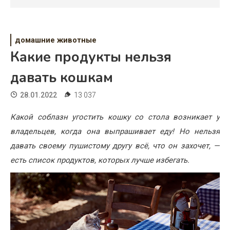
Психология
Дети
домашние животные
Свадьба
Какие продукты нельзя
Дом
давать кошкам
Жизнь
28.01.2022
13 037
Хобби
Какой соблазн угостить кошку со стола возникает у
владельцев, когда она выпрашивает еду! Но нельзя
Красота
давать своему пушистому другу всё, что он захочет, —
Недвижимость
есть список продуктов, которых лучше избегать.