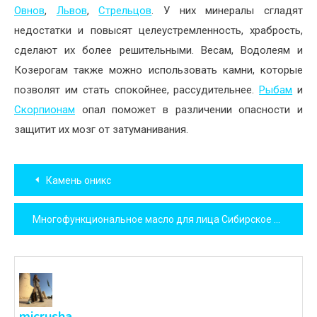
Овнов
,
Львов
,
Стрельцов
. У них минералы сгладят
недостатки и повысят целеустремленность, храбрость,
сделают их более решительными. Весам, Водолеям и
Козерогам также можно использовать камни, которые
позволят им стать спокойнее, рассудительнее.
Рыбам
и
Скорпионам
опал поможет в различении опасности и
защитит их мозг от затуманивания.
Навигация
Камень оникс
по
Многофункциональное масло для лица Сибирское здоровье
записям
micrusha