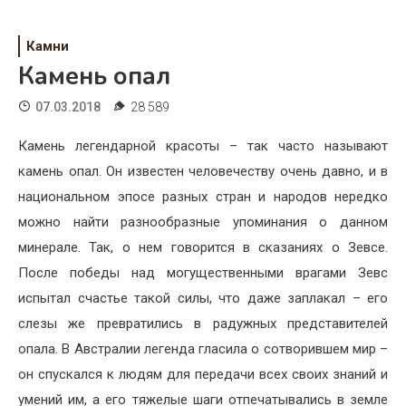
Психология
Дети
Камни
Камень опал
Свадьба
07.03.2018
28 589
Дом
Камень легендарной красоты – так часто называют
Жизнь
камень опал. Он известен человечеству очень давно, и в
национальном эпосе разных стран и народов нередко
Хобби
можно найти разнообразные упоминания о данном
Красота
минерале. Так, о нем говорится в сказаниях о Зевсе.
После победы над могущественными врагами Зевс
Недвижимость
испытал счастье такой силы, что даже заплакал – его
слезы же превратились в радужных представителей
опала. В Австралии легенда гласила о сотворившем мир –
он спускался к людям для передачи всех своих знаний и
умений им, а его тяжелые шаги отпечатывались в земле