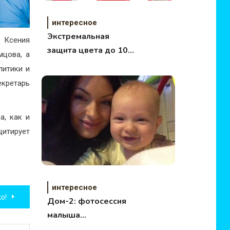
интересное
Экстремальная
 Ксения
защита цвета до 10
мцова, а
недель
литики и
екретарь
а, как и
цитирует
интересное
о!
Дом-2: фотосессия
малыша
Феофилактовой