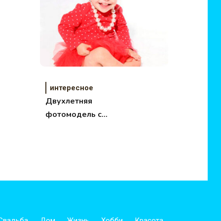
интересное
Двухлетняя
фотомодель с
синдромом Дауна не
оставляет
равнодушной!
Свадьба
Дом
Жизнь
Хобби
Красота