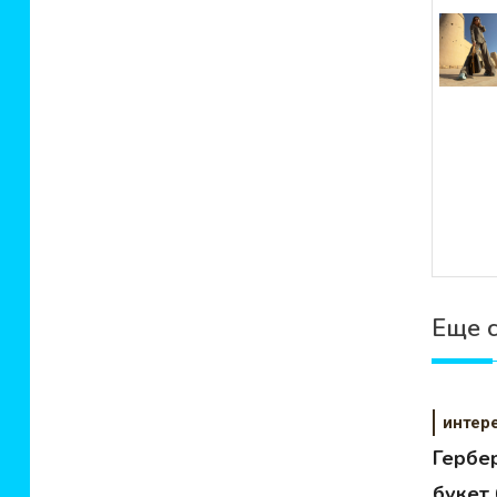
зап
Еще 
интер
Гербе
букет 