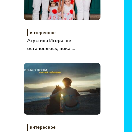
интересное
Агустина Игера: не
остановлюсь, пока не
рожу мальчика
интересное