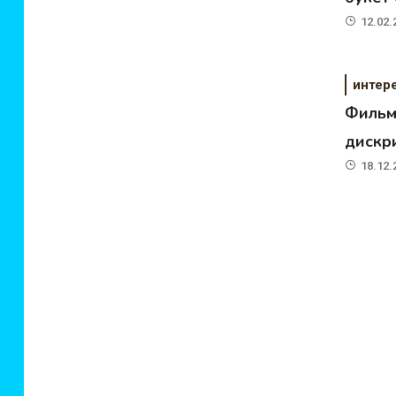
12.02.
интер
Фильм
дискр
18.12.