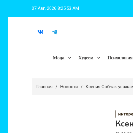
Перейти
07 Авг, 2026
8:25:54 AM
к
содержимому
Мода
Худеем
Психология
Главная
Новости
Ксения Собчак уезжае
интер
Ксен