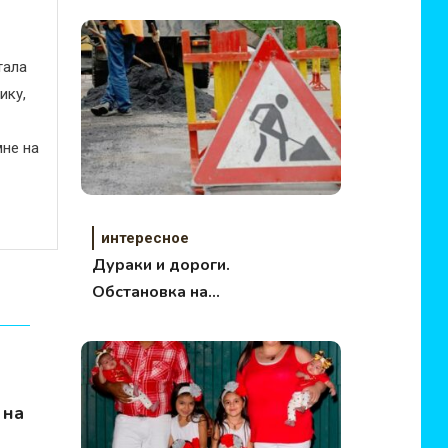
тала
ику,
не на
интересное
Дураки и дороги.
Обстановка на
московских дорогах
 на