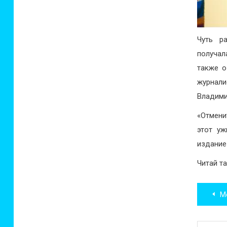
Чуть р
получал
также о
журнали
Владими
«Отмени
этот уж
издание
Читай т
Нав
Мо
по