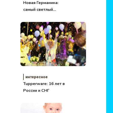
Новая Германика:
самый светлый
фильм о настоящей
любви
интересное
Tupperware: 16 лет в
России и СНГ