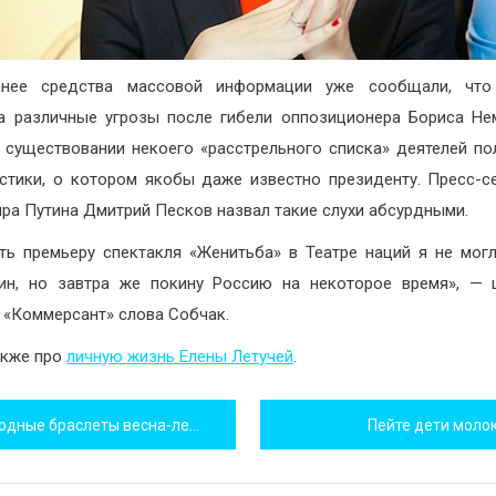
анее средства массовой информации уже сообщали, что
а различные угрозы после гибели оппозиционера Бориса Не
 существовании некоего «расстрельного списка» деятелей по
стики, о котором якобы даже известно президенту. Пресс-с
ра Путина Дмитрий Песков назвал такие слухи абсурдными.
ть премьеру спектакля «Женитьба» в Театре наций я не могл
ин, но завтра же покину Россию на некоторое время», — 
 «Коммерсант» слова Собчак.
акже про
личную жизнь Елены Летучей
.
игация
дные браслеты весна-лето 2015
Пейте дети молок