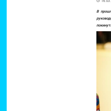
16.03
В прошл
руковод
покинут