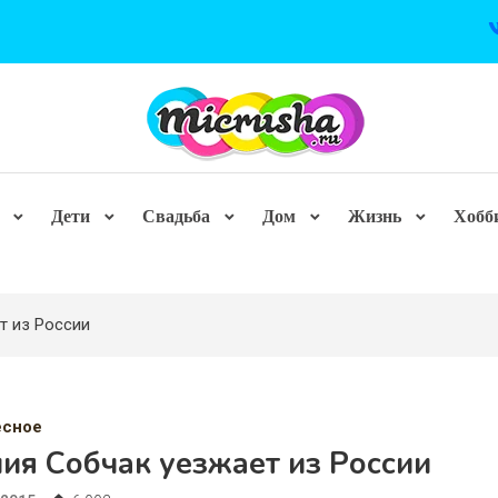
Дети
Свадьба
Дом
Жизнь
Хобб
т из России
есное
ия Собчак уезжает из России