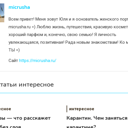
исям
micrusha
Всем привет! Меня зовут Юля и я основатель женского пор
micrusha.ru =) Люблю жизнь, путешествия, красивую космет
хороший парфюм и, конечно, свою семью! Я личность
увлекающаяся, позитивная! Рада новым знакомствам! Ко м
ТЫ =)
Сайт
https://micrusha.ru/
статьи интересное
есное
интересное
ры — что расскажет
Карантин. Чем заняться
без слов
карантине?