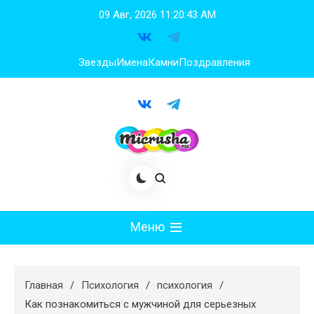
Перейти
09 Авг, 2026
11:20:44 AM
к
содержимому
Звезды
Имена
Камни
Поздравления
Меню
Мода
Главная
Психология
психология
Худеем
Как познакомиться с мужчиной для серьезных