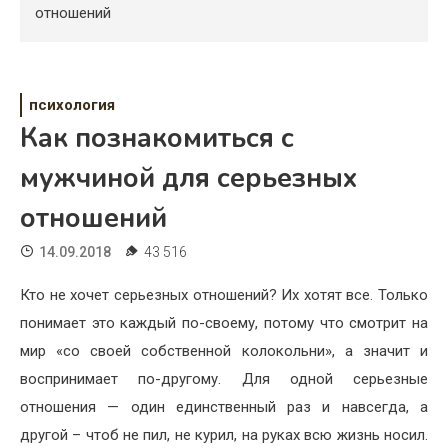
Психология
отношений
Дети
Свадьба
психология
Как познакомиться с
Дом
мужчиной для серьезных
Жизнь
отношений
Хобби
14.09.2018
43 516
Красота
Кто не хочет серьезных отношений? Их хотят все. Только
Недвижимость
понимает это каждый по-своему, потому что смотрит на
мир «со своей собственной колокольни», а значит и
воспринимает по-другому. Для одной серьезные
отношения — один единственный раз и навсегда, а
другой – чтоб не пил, не курил, на руках всю жизнь носил.