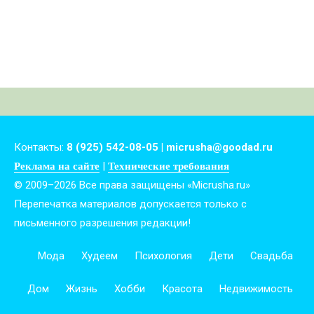
Контакты:
8 (925) 542-08-05 | micrusha@goodad.ru
Реклама на сайте
|
Технические требования
© 2009–2026 Все права защищены «Micrusha.ru»
Перепечатка материалов допускается только с
письменного разрешения редакции!
Мода
Худеем
Психология
Дети
Свадьба
Дом
Жизнь
Хобби
Красота
Недвижимость