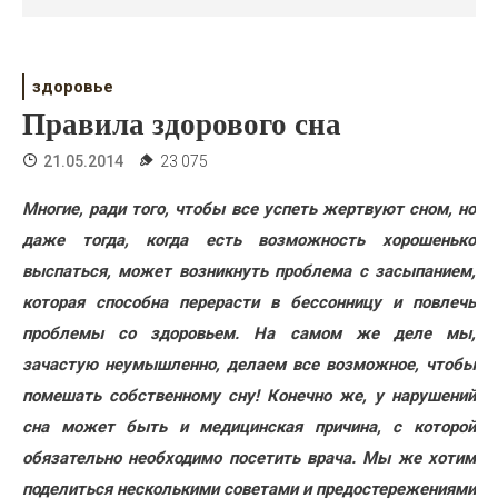
Психология
Дети
здоровье
Свадьба
Правила здорового сна
Дом
21.05.2014
23 075
Жизнь
Многие, ради того, чтобы все успеть жертвуют сном, но
даже тогда, когда есть возможность хорошенько
Хобби
выспаться, может возникнуть проблема с засыпанием,
Красота
которая способна перерасти в бессонницу и повлечь
проблемы со здоровьем. На самом же деле мы,
Недвижимость
зачастую неумышленно, делаем все возможное, чтобы
помешать собственному сну! Конечно же, у нарушений
сна может быть и медицинская причина, с которой
обязательно необходимо посетить врача. Мы же хотим
поделиться несколькими советами и предостережениями