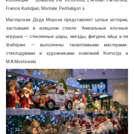
коллекции — Boadicea the Victorious, L’Artisan Parfumeur,
Francis Kurkdjian, Montale, Penhaligon`s.
Мастерская Деда Мороза представляет целые истории,
застывшие в изящном стекле. Уникальные елочные
игрушки — стеклянные шары, звезды, фигурки, яйца а-ля
Фаберже — выполнены талантливыми мастерами-
стеклодувами и художниками компаний Komozja и
M.A.Mostowski.