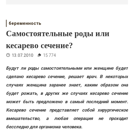
Психология
Дети
беременность
Свадьба
Самостоятельные роды или
Дом
кесарево сечение?
Жизнь
13.07.2010
15 774
Хобби
Будут ли роды самостоятельными или женщине будет
сделано кесарево сечение, решает врач. В некоторых
Красота
случаях женщина заранее знает, каким образом она
Недвижимость
будет рожать, в других же случаях кесарево сечение
может быть предложено в самый последний момент.
Кесарево сечение представляет собой хирургическое
вмешательство, а любая операция не проходит
бесследно для организма человека.