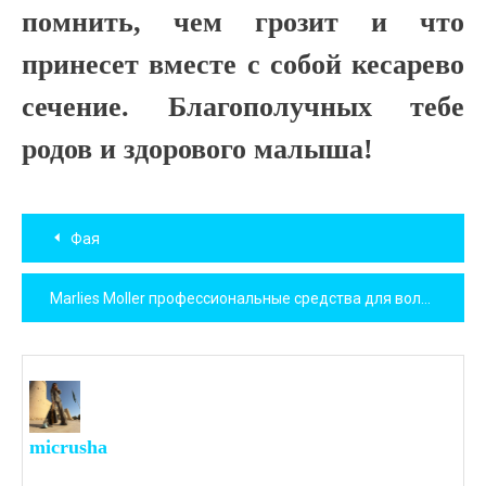
помнить, чем грозит и что
принесет вместе с собой кесарево
сечение. Благополучных тебе
родов и здорового малыша!
Навигация
Фая
по
Marlies Moller профессиональные средства для волос
записям
micrusha