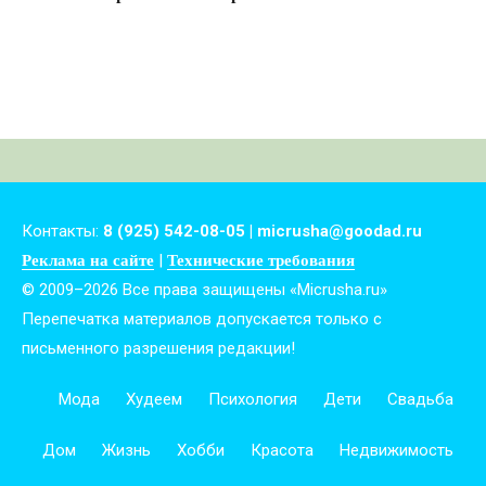
Контакты:
8 (925) 542-08-05 | micrusha@goodad.ru
|
Реклама на сайте
Технические требования
© 2009–2026 Все права защищены «Micrusha.ru»
Перепечатка материалов допускается только с
письменного разрешения редакции!
Мода
Худеем
Психология
Дети
Свадьба
Дом
Жизнь
Хобби
Красота
Недвижимость