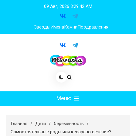
Перейти
09 Авг, 2026
3:29:43 AM
к
содержимому
Звезды
Имена
Камни
Поздравления
Меню
Мода
Главная
Дети
беременность
Худеем
Самостоятельные роды или кесарево сечение?