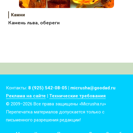
Камни
Камень льва, обереги
Контакты:
8 (925) 542-08-05 | micrusha@goodad.ru
Реклама на сайте
|
Технические требования
© 2009–2026 Все права защищены «Micrusha.ru»
Перепечатка материалов допускается только с
письменного разрешения редакции!