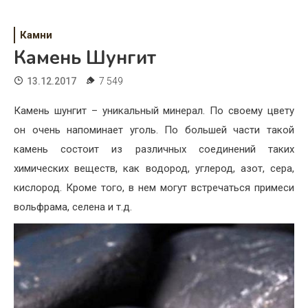
Психология
Дети
Камни
Камень Шунгит
Свадьба
13.12.2017
7 549
Дом
Камень шунгит – уникальный минерал. По своему цвету
Жизнь
он очень напоминает уголь. По большей части такой
камень состоит из различных соединений таких
Хобби
химических веществ, как водород, углерод, азот, сера,
Красота
кислород. Кроме того, в нем могут встречаться примеси
вольфрама, селена и т.д.
Недвижимость