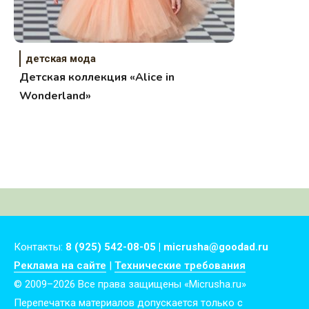
детская мода
Детская коллекция «Alice in
Wonderland»
Контакты:
8 (925) 542-08-05 | micrusha@goodad.ru
Реклама на сайте
|
Технические требования
© 2009–2026 Все права защищены «Micrusha.ru»
Перепечатка материалов допускается только с