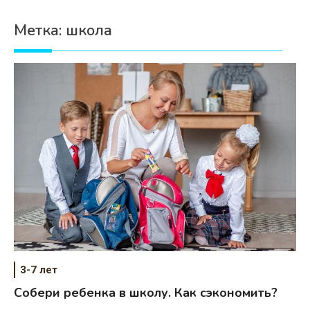
Психология
Метка:
школа
Дети
Свадьба
Дом
Жизнь
Хобби
Красота
Недвижимость
3-7 лет
Собери ребенка в школу. Как сэкономить?