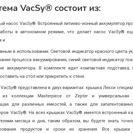
тема VacSy® состоит из:
ый насос VacSy®. Встроенный литиево-ионный аккумулятор пр
работы в автономном режиме, что делает насос VacSy® ещ
м и
вным в использовании. Световой индикатор красного цвета у
чание процесса вакуумирования, синий световой индикатор по
ие аккумулятора. В комплекте идет компактная подставка,
оставить на стол или прикрепить к стене.
VacSy® представлена в двух вариантах: крышка Лекси специа
 из коллекции Masterpiece от Zepter и универсальная 
щая для различных емкостей, а также для запатентованн
еров VacSy®. На всех крышках VacSy® имеется встроенный к
телями месяца и дня, таким образом, вы будете знать точн
ирования продуктов и сроки их хранения. Все крышки