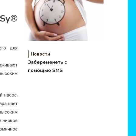
cSy®
ого для
Новости
Забеременеть с
ерживают
помощью SMS
высоким
й насос.
вращает
 высоким
и низкое
омичное