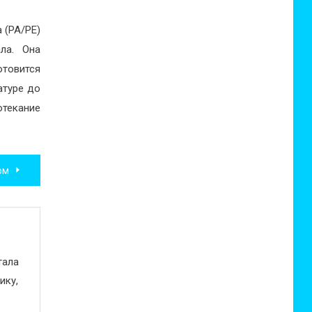
 (PA/PE)
ала. Она
товится
атуре до
отекание
ом
тала
ику,