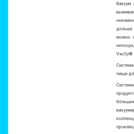
Вакуум 
выжива
неизмен
дольше 
можно и
непосре
VacSy®.
Система
пищи дл
Систем
продук
бóльших
вакууми
коллекц
произво