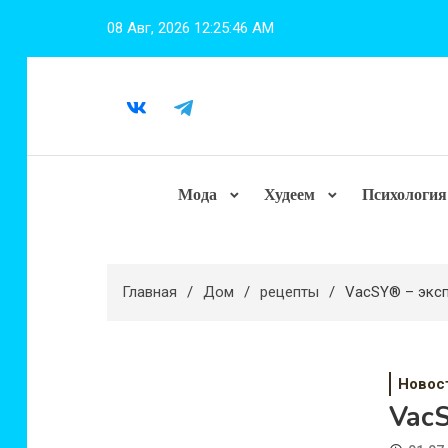
Перейти
08 Авг, 2026
12:25:47 AM
к
содержимому
Мода
Худеем
Психология
Главная
Дом
рецепты
VacSY® – эксп
Новос
Vac