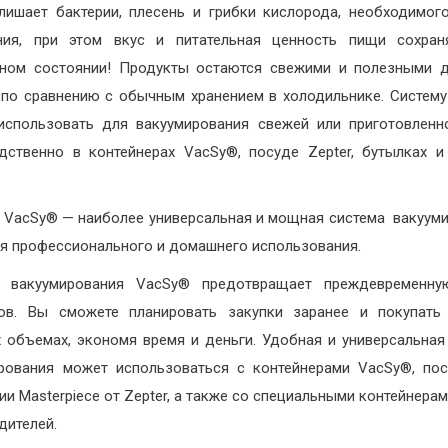
лишает бактерии, плесень и грибки кислорода, необходимог
ния, при этом вкус и питательная ценность пищи сохран
ном состоянии! Продукты остаются свежими и полезными 
по сравнению с обычным хранением в холодильнике. Систем
спользовать для вакуумирования свежей или приготовлен
дственно в контейнерах VacSy®, посуде Zepter, бутылках и
 VacSy® — наиболее универсальная и мощная система вакуум
я профессионального и домашнего использования.
а вакуумирования VacSy® предотвращает преждевременну
тов. Вы сможете планировать закупки заранее и покупать
 объемах, экономя время и деньги. Удобная и универсальная
рования может использоваться с контейнерами VacSy®, по
ии Masterpiece от Zepter, а также со специальными контейнерам
дителей.