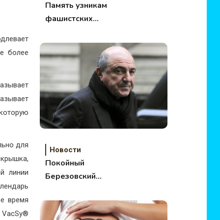
Память узникам
фашистских
концлагерей!
одлевает
е более
казывает
казывает
 которую
льно для
Новости
крышка,
Покойный
ой линии
Березовский
алендарь
просился в Россию
ое время
 VacSy®