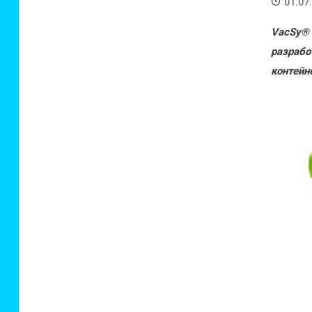
01.07
VacSy®
разраб
контейн