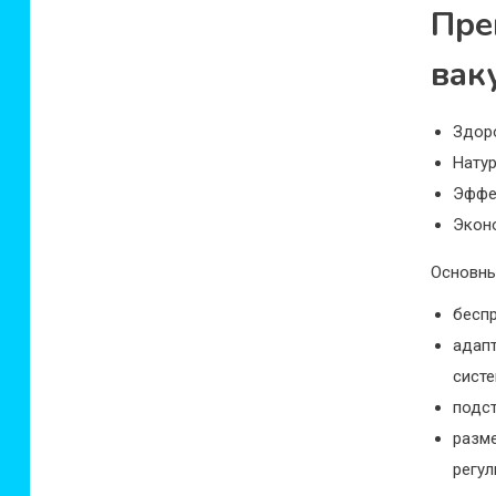
Пр
вак
Здор
Натур
Эффек
Экон
Основны
бесп
адап
систе
подст
разм
регул