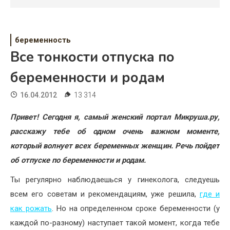
Психология
Дети
беременность
Свадьба
Все тонкости отпуска по
Дом
беременности и родам
Жизнь
16.04.2012
13 314
Хобби
Привет! Сегодня я, самый женский портал Микруша.ру,
расскажу тебе об одном очень важном моменте,
Красота
который волнует всех беременных женщин. Речь пойдет
Недвижимость
об отпуске по беременности и родам.
Ты регулярно наблюдаешься у гинеколога, следуешь
всем его советам и рекомендациям, уже решила,
где и
как рожать
. Но на определенном сроке беременности (у
каждой по-разному) наступает такой момент, когда тебе