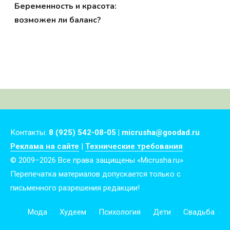
Беременность и красота:
возможен ли баланс?
Контакты:
8 (925) 542-08-05 | micrusha@goodad.ru
Реклама на сайте
|
Технические требования
© 2009–2026 Все права защищены «Micrusha.ru»
Перепечатка материалов допускается только с
письменного разрешения редакции!
Мода
Худеем
Психология
Дети
Свадьба