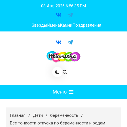
Перейти
08 Авг, 2026
6:56:36 PM
к
содержимому
Звезды
Имена
Камни
Поздравления
Меню
Мода
Главная
Дети
беременность
Худеем
Все тонкости отпуска по беременности и родам