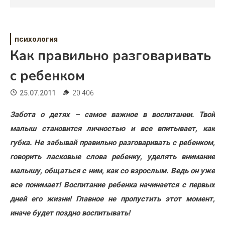
Психология
Дети
психология
Свадьба
Как правильно разговаривать
Дом
с ребенком
Жизнь
25.07.2011
20 406
Хобби
Забота о детях – самое важное в воспитании. Твой
малыш становится личностью и все впитывает, как
Красота
губка. Не забывай правильно разговаривать с ребенком,
Недвижимость
говорить ласковые слова ребенку, уделять внимание
малышу, общаться с ним, как со взрослым. Ведь он уже
все понимает!
Воспитание ребенка начинается с первых
дней его жизни! Главное не пропустить этот момент,
иначе будет поздно воспитывать!