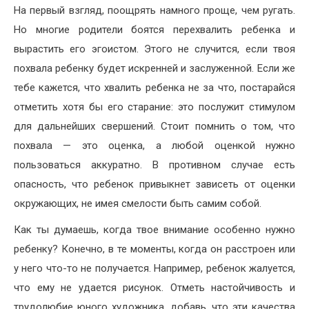
На первый взгляд, поощрять намного проще, чем ругать.
Но многие родители боятся перехвалить ребенка и
вырастить его эгоистом. Этого не случит­ся, если твоя
похвала ребенку будет ис­кренней и заслуженной. Если же
тебе кажется, что хвалить ребенка не за что, постарайся
отметить хотя бы его старание: это послужит стимулом
для дальнейших свершений. Стоит помнить о том, что
похвала — это оценка, а любой оценкой нужно
пользоваться аккурат­но. В противном случае есть
опасность, что ребенок при­выкнет зависеть от оценки
ок­ружающих, не имея смелости быть самим собой.
Как ты думаешь, когда твое внимание особенно нужно
ре­бенку? Конечно, в те моменты, когда он расстроен или
у него что-то не получается. Напри­мер, ребенок жалуется,
что ему не удается рисунок. Отметь настойчивость и
трудолюбие юного художника, добавь, что эти качества