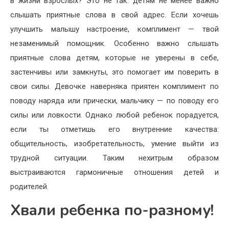
в жизни взрослых? Это не так: детям не менее важно
слышать приятные слова в свой адрес. Если хочешь
улучшить малышу настроение, комплимент — твой
незаменимый помощник. Особенно важно слышать
приятные слова детям, которые не уверены в себе,
застенчивы или замкнуты, это помогает им по­верить в
свои силы. Девочке наверняка приятен компли­мент по
поводу наряда или прически, мальчику — по по­воду его
силы или ловкости. Однако любой ребенок порадуется,
если ты отметишь его вну­тренние качества:
общительность, изобретательность, уме­ние выйти из
трудной ситуации. Таким нехитрым образом
выстраиваются гармоничные отношения детей и
родителей.
Хвали ребенка по-разному!