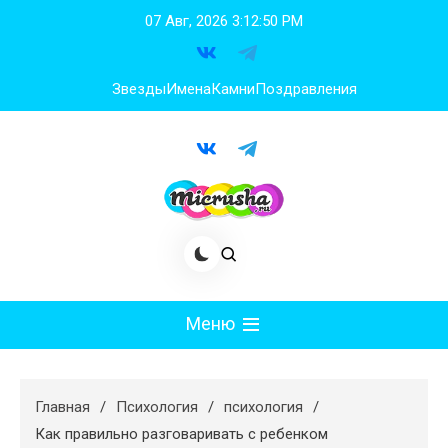
Перейти
07 Авг, 2026
3:12:51 PM
к
содержимому
Звезды
Имена
Камни
Поздравления
Меню
Мода
Главная
Психология
психология
Худеем
Как правильно разговаривать с ребенком