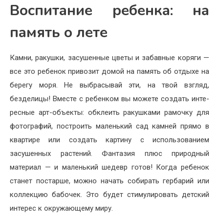
Воспитание ребенка: на
память о лете
Камни, ракушки, засу­шенные цветы и забавные ко­ряги —
все это ребенок привозит домой на память об отды­хе на
берегу моря. Не выбра­сывай эти, на твой взгляд,
безделицы! Вместе с ребен­ком вы можете создать инте­
ресные арт-объекты: обклеить ракушками рамочку для
фото­графий, построить маленький сад камней прямо в
квартире или создать картину с исполь­зованием
засушенных расте­ний. Фантазия плюс природ­ный
материал — и маленький шедевр готов! Когда ребенок
станет постарше, можно на­чать собирать гербарий или
коллекцию бабочек. Это будет стимулировать детский
инте­рес к окружающему миру.