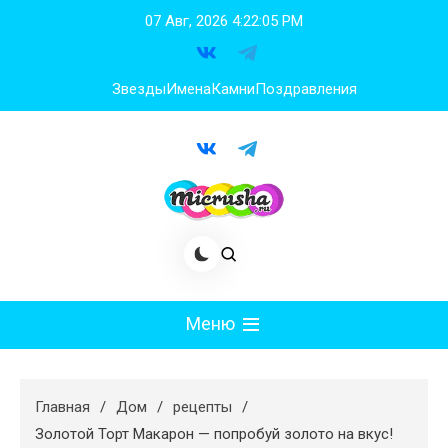
Перейти
07 Авг, 2026
4:22:06 PM
к
содержимому
Звезды
Имена
Камни
Поздравления
Меню
Мода
Главная
Дом
рецепты
Худеем
Золотой Торт Макарон — попробуй золото на вкус!