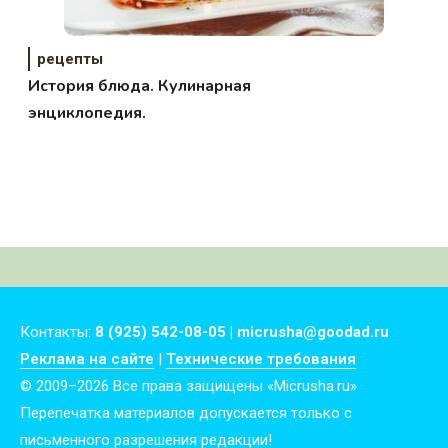
рецепты
История блюда. Кулинарная
энциклопедия.
Контакты:
8 (925) 542-08-05 | micrusha@goodad.ru
Реклама на сайте
|
Технические требования
© 2009–2026 Все права защищены «Micrusha.ru»
Перепечатка материалов допускается только с
письменного разрешения редакции!