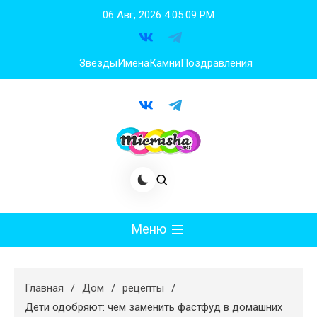
Перейти
06 Авг, 2026
4:05:10 PM
к
содержимому
Звезды
Имена
Камни
Поздравления
Меню
Мода
Главная
Дом
рецепты
Худеем
Дети одобряют: чем заменить фастфуд в домашних