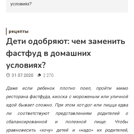
Психология
условиях?
Дети
Свадьба
рецепты
Дети одобряют: чем заменить
Дом
фастфуд в домашних
Жизнь
условиях?
Хобби
31.07.2020
2 270
Красота
Даже если ребенок плотно поел, пройти мимо
Недвижимость
ресторана фастфуда, киоска с мороженым или уличной
едой бывает сложно. При этом хот-дог или пицца едва
ли соответствуют представлениям родителей о
сбалансированной и полезной пище. Чтобы
уравновесить «хочу» детей и «надо» их родителей,