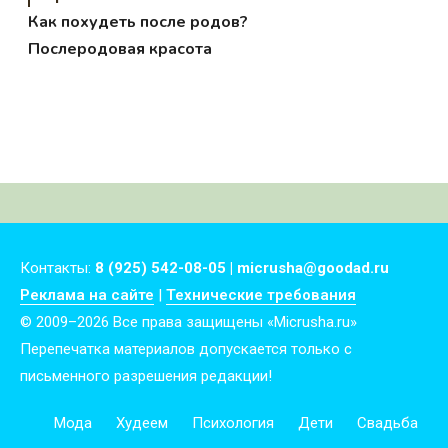
Как похудеть после родов?
Послеродовая красота
Контакты:
8 (925) 542-08-05 | micrusha@goodad.ru
Реклама на сайте
|
Технические требования
© 2009–2026 Все права защищены «Micrusha.ru»
Перепечатка материалов допускается только с
письменного разрешения редакции!
Мода
Худеем
Психология
Дети
Свадьба