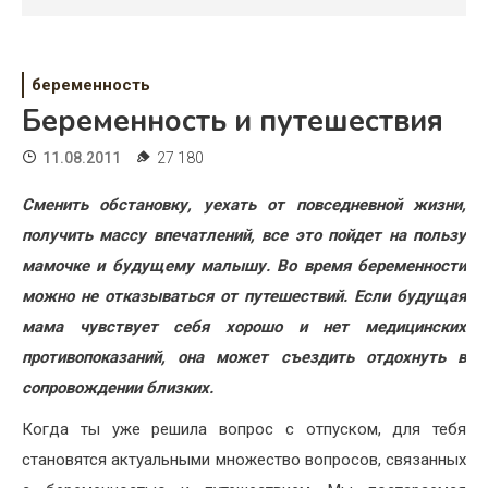
Психология
Дети
беременность
Свадьба
Беременность и путешествия
Дом
11.08.2011
27 180
Жизнь
Сменить обстановку, уехать от повседневной жизни,
получить массу впечатлений, все это пойдет на пользу
Хобби
мамочке и будущему малышу. Во время беременности
Красота
можно не отказываться от путешествий. Если будущая
мама чувствует себя хорошо и нет медицинских
Недвижимость
противопоказаний, она может съездить отдохнуть в
сопровождении близких.
Когда ты уже решила вопрос с отпуском, для тебя
становятся актуальными множество вопросов, связанных