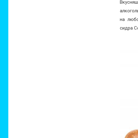
Вкусня
алкогол
на любо
сидра Со