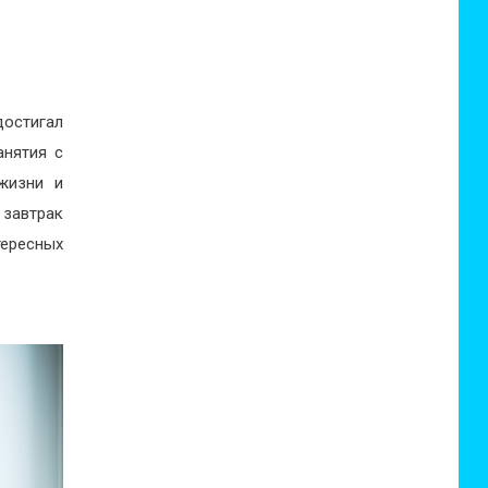
достигал
анятия с
жизни и
 завтрак
тересных