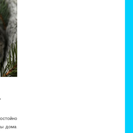
.
достойно
ды дома.