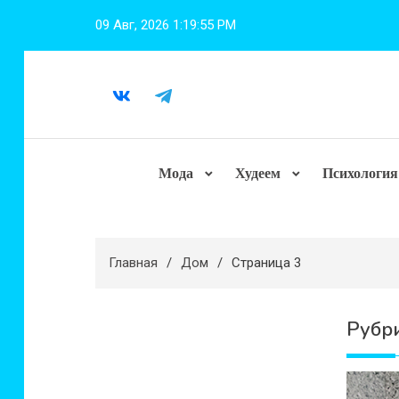
Перейти
09 Авг, 2026
1:19:57 PM
к
содержимому
Мода
Худеем
Психология
Главная
Дом
Страница 3
Рубр