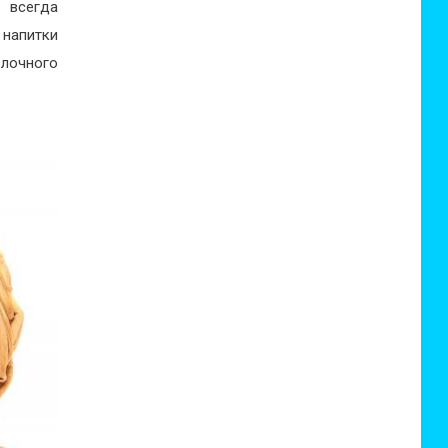
 всегда
 напитки
блочного