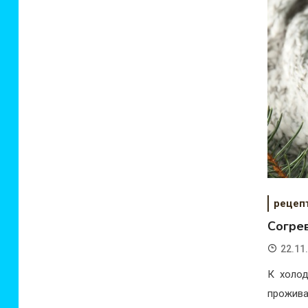
рецеп
Согре
22.11
К холод
прожива