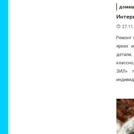
домаш
Интер
27.11
Ремонт 
ярких 
детали,
классно
ЗИЛ» п
индивид