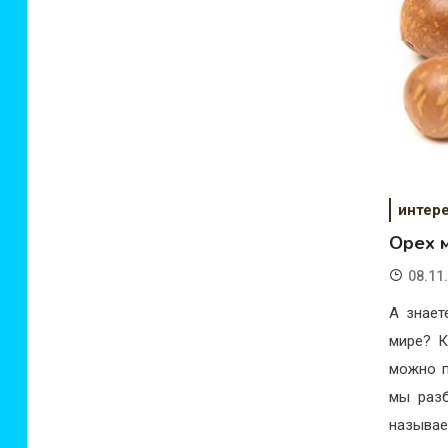
интер
Орех 
08.11
А знает
мире? К
можно п
мы разб
называе