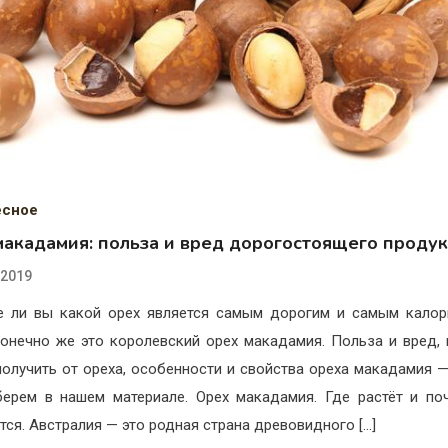
есное
макадамия: польза и вред дорогостоящего продук
.2019
е ли вы какой орех является самым дорогим и самым кало
онечно же это королевский орех макадамия. Польза и вред,
олучить от ореха, особенности и свойства ореха макадамия —
ерем в нашем материале. Орех макадамия. Где растёт и по
тся. Австралия — это родная страна древовидного […]