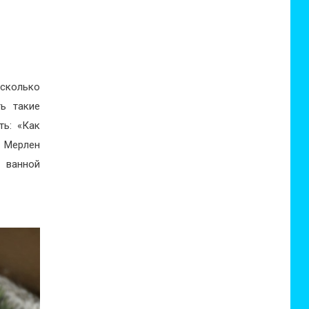
есколько
ь такие
ть: «Как
а Мерлен
 ванной