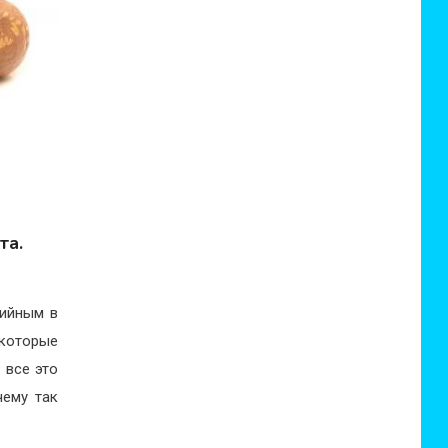
та.
рийным в
 которые
 все это
чему так