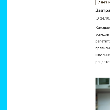
7 лет 
Завтр
24.10
Каждые 
успехов
репети
правиль
школьни
рецепто