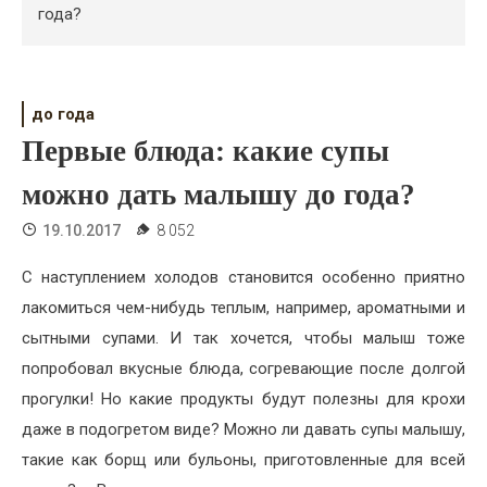
Психология
года?
Дети
Свадьба
до года
Первые блюда: какие супы
Дом
можно дать малышу до года?
Жизнь
19.10.2017
8 052
Хобби
С наступлением холодов становится особенно приятно
Красота
лакомиться чем-нибудь теплым, например, ароматными и
Недвижимость
сытными супами. И так хочется, чтобы малыш тоже
попробовал вкусные блюда, согревающие после долгой
прогулки! Но какие продукты будут полезны для крохи
даже в подогретом виде? Можно ли давать супы малышу,
такие как борщ или бульоны, приготовленные для всей