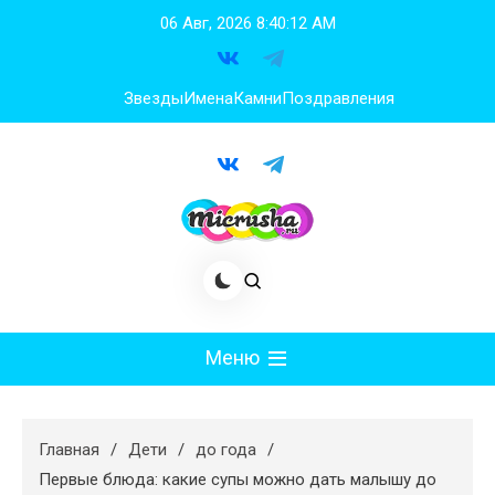
Перейти
06 Авг, 2026
8:40:13 AM
к
содержимому
Звезды
Имена
Камни
Поздравления
Меню
Мода
Главная
Дети
до года
Худеем
Первые блюда: какие супы можно дать малышу до