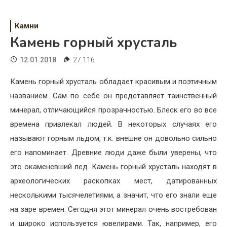
Психология
Дети
Камни
Камень горный хрусталь
Свадьба
12.01.2018
27 116
Дом
Камень горный хрусталь обладает красивым и поэтичным
Жизнь
названием. Сам по себе он представляет таинственный
минерал, отличающийся прозрачностью. Блеск его во все
Хобби
времена привлекал людей. В некоторых случаях его
Красота
называют горным льдом, т.к. внешне он довольно сильно
его напоминает. Древние люди даже были уверены, что
Недвижимость
это окаменевший лед. Камень горный хрусталь находят в
археологических раскопках мест, датированных
несколькими тысячелетиями, а значит, что его знали еще
на заре времен. Сегодня этот минерал очень востребован
и широко используется ювелирами. Так, например, его