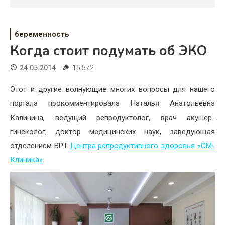
Психология
Дети
беременность
Свадьба
Когда стоит подумать об ЭКО
Дом
24.05.2014
15 572
Жизнь
Этот и другие волнующие многих вопросы для нашего
портала прокомментировала Наталья Анатольевна
Хобби
Калинина, ведущий репродуктолог, врач акушер-
гинеколог, доктор медицинских наук, заведующая
Красота
отделением ВРТ
Центра репродуктивного здоровья «СМ-
Недвижимость
Клиника»
.