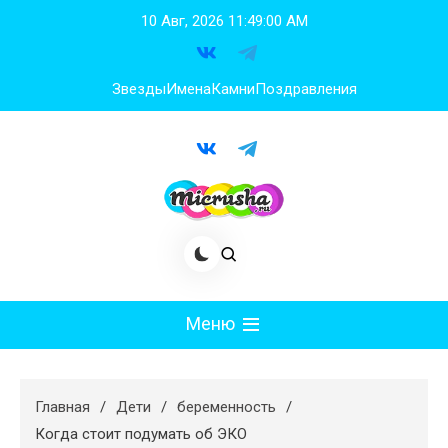
Перейти
10 Авг, 2026
11:49:01 AM
к
содержимому
Звезды
Имена
Камни
Поздравления
Меню
Мода
Главная
Дети
беременность
Худеем
Когда стоит подумать об ЭКО