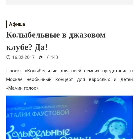
Психология
Дети
Афиша
Свадьба
Колыбельные в джазовом
Дом
клубе? Да!
Жизнь
16.02.2017
16 440
Хобби
Проект «Колыбельные для всей семьи» представил в
Москве необычный концерт для взрослых и детей
Красота
«Мамин голос».
Недвижимость