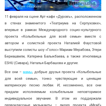
11 февраля на сцене Арт-кафе «Дуровъ», расположенном
в стенах знаменитого «Театриума на Серпуховке»,
впервые в рамках Международного социо-культурного
проекта «Колыбельные для всей семьи» вместе с
автором и солисткой проекта Наталией Фаустовой
выступили солисты шоу «Голос» Мариам Мерабова, Этери
Бериашвили, Катерина Балыкбаева, а также этнопевица
ESHU (Сивара), Наталья Барбашова и другие.
Все они –
мамы
, добрые друзья проекта «Колыбельные
для всей семьи», тонко чувствующие и ценящие
материнскую песню любви. И, несомненно, все они
придали исполняемым колыбельным неповторимое
индивидуальное звучание. В этом их поддержали
первоклассные музыканты – лидер проекта «Miraif»