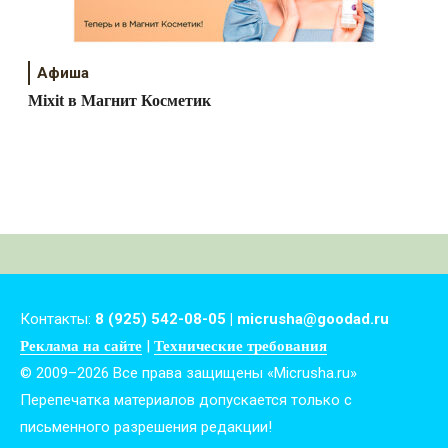
Афиша
Mixit в Магнит Косметик
Контакты:
8 (925) 542-08-05 | micrusha@goodad.ru
|
Реклама на сайте
Технические требования
© 2009–2026 Все права защищены «Micrusha.ru»
Перепечатка материалов допускается только с
письменного разрешения редакции!