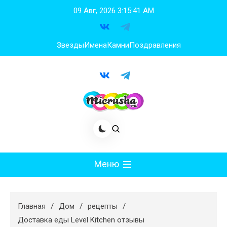
Перейти
09 Авг, 2026
3:15:42 AM
к
содержимому
Звезды
Имена
Камни
Поздравления
Меню
Мода
Главная
Дом
рецепты
Худеем
Доставка еды Level Kitchen отзывы