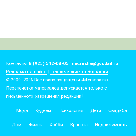
Контакты:
8 (925) 542-08-05 | micrusha@goodad.ru
Реклама на сайте
|
Технические требования
© 2009–2026 Все права защищены «Micrusha.ru»
Перепечатка материалов допускается только с
письменного разрешения редакции!
Мода
Худеем
Психология
Дети
Свадьба
Дом
Жизнь
Хобби
Красота
Недвижимость