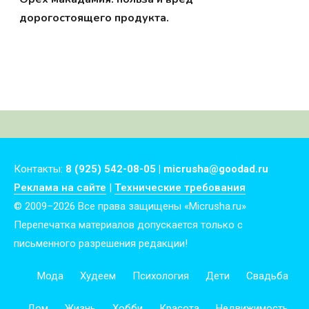
дорогостоящего продукта.
Контакты:
8 (925) 542-08-05 | micrusha@goodad.ru
Реклама на сайте
|
Технические требования
© 2009–2026 Все права защищены «Micrusha.ru»
Перепечатка материалов допускается только с
письменного разрешения редакции!
Мода
Худеем
Психология
Дети
Свадьба
Дом
Жизнь
Хобби
Красота
Недвижимость