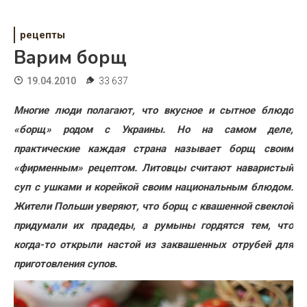
Психология
Дети
рецепты
Варим борщ
Свадьба
19.04.2010
33 637
Дом
Многие люди полагают, что вкусное и сытное блюдо
Жизнь
«борщ» родом с Украины. Но на самом деле,
практические каждая страна называет борщ своим
Хобби
«фирменным» рецептом. Литовцы считают наваристый
Красота
суп с ушками и корейкой своим национальным блюдом.
Жители Польши уверяют, что борщ с квашенной свеклой
Недвижимость
придумали их прадеды, а румыны гордятся тем, что
когда-то открыли настой из заквашенных отрубей для
приготовления супов.