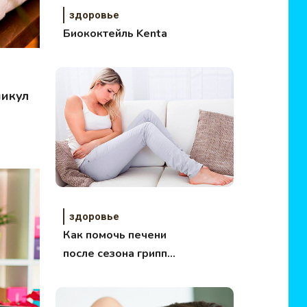
здоровье
Биококтейль Kenta
никул
здоровье
Как помочь печени
после сезона гриппа
и простуды