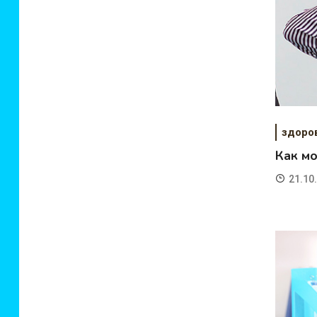
здоро
Как м
21.10