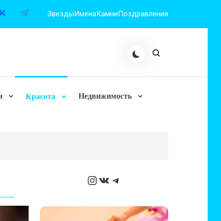
Звезды
Имена
Камни
Поздравления
и
Недвижимость
Красота
Instagram
ВКонтакте
Telegram