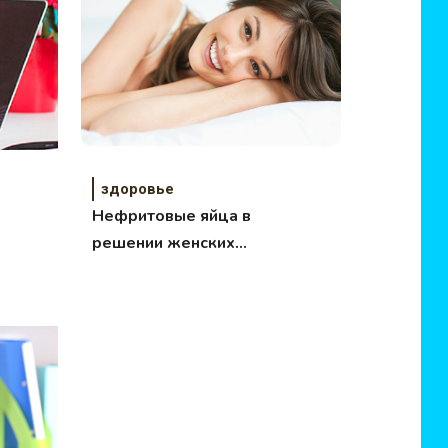
здоровье
Нефритовые яйца в
решении женских
проблем