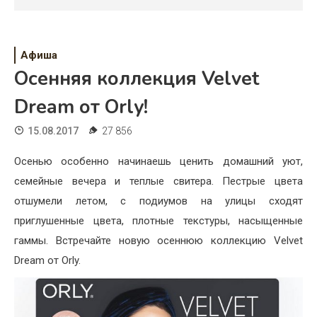
Психология
Дети
Афиша
Свадьба
Осенняя коллекция Velvet
Дом
Dream от Orly!
Жизнь
15.08.2017
27 856
Хобби
Осенью особенно начинаешь ценить домашний уют,
семейные вечера и теплые свитера. Пестрые цвета
Красота
отшумели летом, с подиумов на улицы сходят
Недвижимость
приглушенные цвета, плотные текстуры, насыщенные
гаммы. Встречайте новую осеннюю коллекцию Velvet
Dream от Orly.