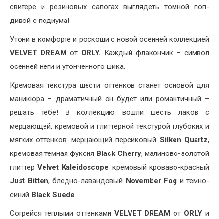
свитере и резиновых сапогах выглядеть томной поп-
дивой с подиума!
Утони в комфорте и роскоши с новой осенней коллекцией
VELVET DREAM
от
ORLY.
Каждый флакончик – символ
осенней неги и утонченного шика.
Кремовая текстура шести оттенков станет основой для
маникюра – драматичный он будет или романтичный –
решать тебе! В коллекцию вошли шесть лаков с
мерцающей, кремовой и глиттерной текстурой глубоких и
мягких оттенков: мерцающий персиковый
Silken Quartz
,
кремовая темная фуксия
Black Cherry
, малиново-золотой
глиттер
Velvet Kaleidoscope
, кремовый кроваво-красный
Just Bitten
, бледно-лавандовый
November Fog
и темно-
синий
Black Suede
.
Согрейся теплыми оттенками
VELVET DREAM
от
ORLY
и