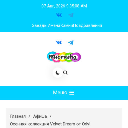
Перейти
07 Авг, 2026
9:35:09 AM
к
содержимому
Звезды
Имена
Камни
Поздравления
Меню
Мода
Главная
Афиша
Худеем
Осенняя коллекция Velvet Dream от Orly!