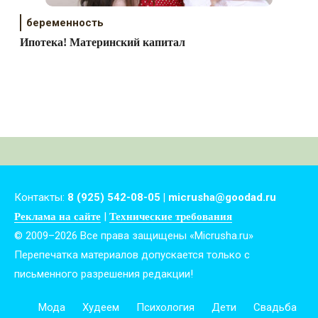
беременность
Ипотека! Материнский капитал
Контакты:
8 (925) 542-08-05 | micrusha@goodad.ru
|
Реклама на сайте
Технические требования
© 2009–2026 Все права защищены «Micrusha.ru»
Перепечатка материалов допускается только с
письменного разрешения редакции!
Мода
Худеем
Психология
Дети
Свадьба