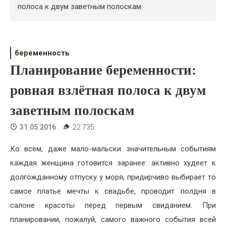
Психология
полоса к двум заветным полоскам
Дети
Свадьба
беременность
Планирование беременности:
Дом
ровная взлётная полоса к двум
Жизнь
заветным полоскам
Хобби
31.05.2016
22 735
Красота
Ко всем, даже мало-мальски значительным событиям
Недвижимость
каждая женщина готовится заранее: активно худеет к
долгожданному отпуску у моря, придирчиво выбирает то
самое платье мечты к свадьбе, проводит полдня в
салоне красоты перед первым свиданием. При
планировании, пожалуй, самого важного события всей